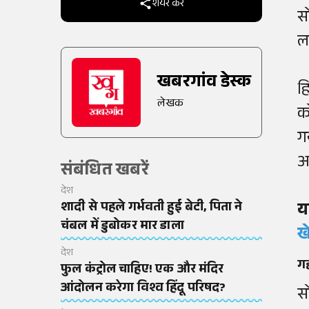
शेयर करें
स
ल
खबरगांव डेस्क
ह
लेखक
क
ग
अ
संबंधित खबरें
देश
शादी से पहले गर्भवती हुई बेटी, पिता ने
य
चंबल में डुबोकर मार डाला
ख
देश
गद
फुल कंट्रोल चाहिए! एक और मंदिर
आंदोलन करेगा विश्व हिंदू परिषद?
स