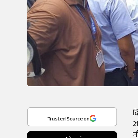
Add
as a
द
Trusted Source on
2
म