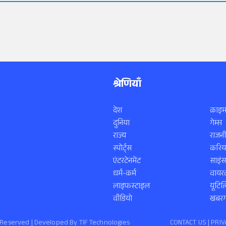
श्रेणियाँ
देश
क्राइम
दुनिया
गेम्स
राज्य
राजनी
स्पोर्ट्स
करिय
एंटरटेनमेंट
साइं
धर्म-कर्म
वायरल
लाइफस्टाइल
यूटिल
वीडियो
खबरगा
ts Reserved | Developed By
TIF Technologies
CONTACT US |
PRIV