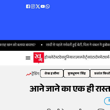
को बताया बायस्ड?
शादी से पहले गर्भवती हुई बेटी, पिता ने चंबल में डुबोकर मार डाला
होम
लेटेस्ट
देश
दुनिया
राज्य
स्पोर्ट्स
एंटरटेनमेंट
धर्म
ट्रेंडिंग:
शेख हसीना
बृजभूषण सिंह
प्रशांत किश
आने जाने का एक ही रास्त
द