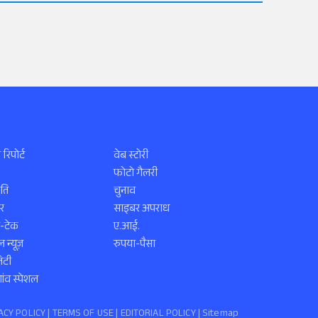
 रिपोर्ट
वेब स्टोरी
फोटो गैलरी
ति
चुनाव
र
साइबर अपराध
स-टेक
ए.आई.
 न्यूज़
रुपया-पैसा
िटी
ंव स्पेशल
ACY POLICY
|
TERMS OF USE
|
EDITORIAL POLICY
| Sitemap