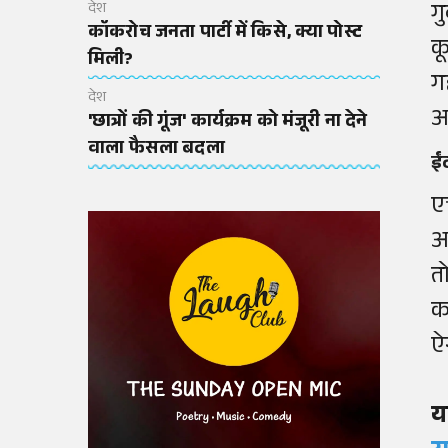
ग
देश
कॉकरोच जनता पार्टी में किसे, क्या पोस्ट
क
मिली?
ग
देश
अ
'छात्रों की गूंज' कार्यक्रम को मंजूरी ना देने
वाला फैसला बदला
ईं
ए
आ
त
क
ऐ
य