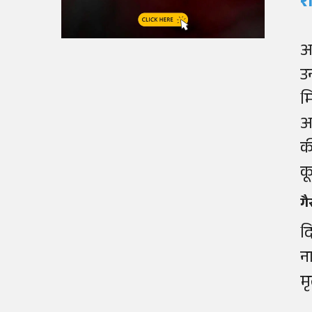
र
अ
उ
म
आ
क
क
गै
द
न
म