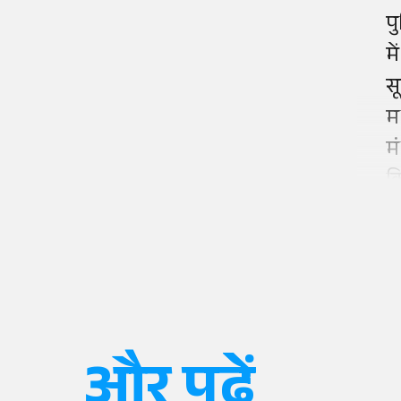
प
म
स
म
म
क
और पढ़ें