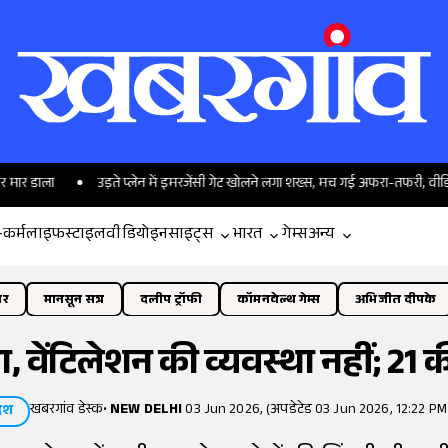
उड़ते प्लेन में इमरजेंसी गेट खोलने लगा शख्स, मच गई अफरा-तफरी, वीडियो वायरल
-कर्म
लाइफस्टाइल
वीडियो
इनसाइट्स
भारत
गेम्स
अन्य
ोर
मानसून सत्र
दलीप ट्रॉफी
कॉमनवेल्थ गेम्स
अभिजीत दीपके
ा, वेंटिलेशन की व्यवस्था नहीं; 21
खबरगांव डेस्क
•
NEW DELHI
03 Jun 2026, (अपडेटेड 03 Jun 2026, 12:22 PM
ेश