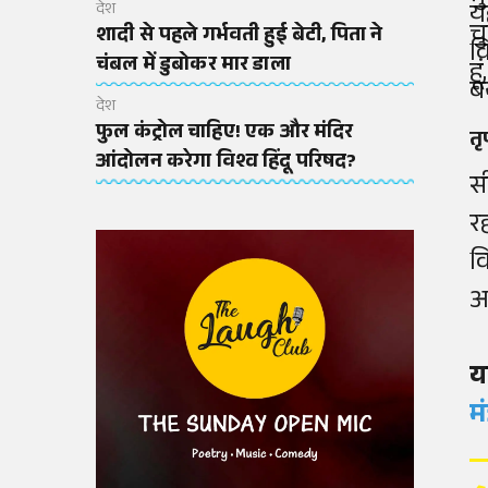
य
देश
चु
शादी से पहले गर्भवती हुई बेटी, पिता ने
व
चंबल में डुबोकर मार डाला
ह
ब
देश
फुल कंट्रोल चाहिए! एक और मंदिर
तृ
आंदोलन करेगा विश्व हिंदू परिषद?
स
रह
व
अ
य
म