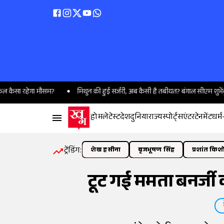
 रहेगा मौसम?
मिथुन की हुई सर्जरी, अब कैसी है तबीयत? बंगाल सीएम शुभेंदु अधिकार
होम
लेटेस्ट
देश
दुनिया
राज्य
स्पोर्ट्स
एंटरटेनमेंट
धर्म
ट्रेंडिंग:
शेख हसीना
बृजभूषण सिंह
प्रशांत किश
टूट गई ममता बनर्जी