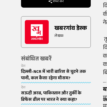
शेयर करें
व
क
ने
खबरगांव डेस्क
लेखक
त
व
क
संबंधित खबरें
का
देश
दिल्ली-NCR में भारी बारिश से घुटने तक
ब
पानी, कल कैसा रहेगा मौसम?
देश
भ
य
सऊदी अरब, पाकिस्तान और तुर्की के
म
डिफेंस डील पर भारत ने क्या कहा?
क्
म