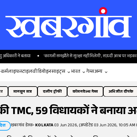
ी ने बताया
'कागजी समझौते से सुरक्षा नहीं मिलेगी', सऊदी अरब पर भड़का ईरान
-कर्म
लाइफस्टाइल
वीडियो
इनसाइट्स
भारत
गेम्स
अन्य
ोर
मानसून सत्र
दलीप ट्रॉफी
कॉमनवेल्थ गेम्स
अभिजीत दीपके
 की TMC, 59 विधायकों ने बनाया अ
खबरगांव डेस्क
•
KOLKATA
03 Jun 2026, (अपडेटेड 03 Jun 2026, 10:05 AM 
देश