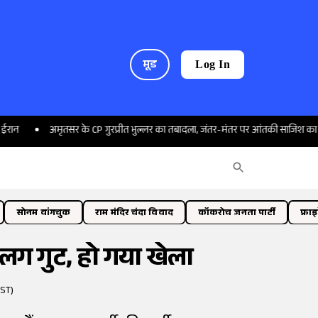
मूड
Log In
अमृतसर के CP गुरप्रीत भुल्लर का तबादला, जंतर-मंतर पर आंतकी साजिश का किया था 
सोनम वांगचुक
राम मंदिर चंदा विवाद
कॉकरोच जनता पार्टी
फ्रा
लग गुट, हो गया खेला
IST)