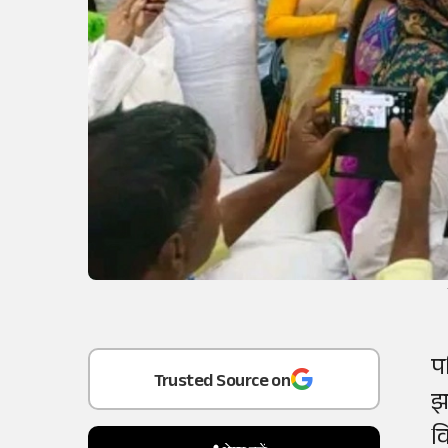
Add
as a
प
Trusted Source on
झ
व