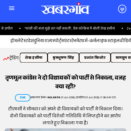
मूड
 अपील
'फांसी की सजा मुझे डरा नहीं सकती', प्रेस कॉन्फ्रेंस में बोलीं शेख हसीना
Zepto औ
होम
लेटेस्ट
देश
दुनिया
राज्य
स्पोर्ट्स
एंटरटेनमेंट
धर्म-कर्म
लाइफस्टाइल
वीडिय
ट्रेंडिंग:
शेख हसीना
बृजभूषण सिंह
प्रशांत किशोर
मानसून सत
तृणमूल कांग्रेस ने दो विधायकों को पार्टी से निकाला, वजह
क्या रही?
खबरगांव डेस्क
•
KOLKATA
01 Jun 2026, (अपडेटेड 01 Jun 2026, 11:36 AM IST)
राज्य
टीएमसी ने सोमवार को अपने दो विधायकों को पार्टी से निकाल दिया।
दोनों विधायकों को पार्टी विरोधी गतिविधि में लिप्त होने का आरोप
लगाते हुए निकाला गया है।