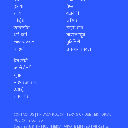
दुनिया
गेम्स
राज्य
राजनीति
स्पोर्ट्स
करियर
एंटरटेनमेंट
साइंस-टेक
धर्म-कर्म
वायरल न्यूज़
लाइफस्टाइल
यूटिलिटी
वीडियो
खबरगांव स्पेशल
वेब स्टोरी
फोटो गैलरी
चुनाव
साइबर अपराध
ए.आई.
रुपया-पैसा
CONTACT US |
PRIVACY POLICY
|
TERMS OF USE
|
EDITORIAL
POLICY
| Sitemap
Copyright ©️ TIF MULTIMEDIA PRIVATE LIMITED | All Rights