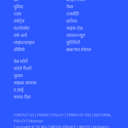
देश
क्राइम रिपोर्ट
दुनिया
गेम्स
राज्य
राजनीति
स्पोर्ट्स
करियर
एंटरटेनमेंट
साइंस-टेक
धर्म-कर्म
वायरल न्यूज़
लाइफस्टाइल
यूटिलिटी
वीडियो
खबरगांव स्पेशल
वेब स्टोरी
फोटो गैलरी
चुनाव
साइबर अपराध
ए.आई.
रुपया-पैसा
CONTACT US |
PRIVACY POLICY
|
TERMS OF USE
|
EDITORIAL
POLICY
| Sitemap
Copyright ©️ TIF MULTIMEDIA PRIVATE LIMITED | All Rights