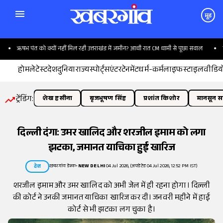
मूड
ऋषभ पंत को क्यों नहीं मिल रही उत्तराखंड में जमीन? आधी रात CM धामी से पूछा सवाल
किस
होम
लेटेस्ट
देश
दुनिया
राज्य
स्पोर्ट्स
एंटरटेनमेंट
धर्म-कर्म
लाइफस्टाइल
वीडिय
ट्रेंडिंग:
शेख हसीना
बृजभूषण सिंह
प्रशांत किशोर
मानसून सत
दिल्ली दंगा: उमर खालिद और शरजील इमाम को लगा
झटका, जमानत याचिका हुई खारिज
खबरगांव डेस्क
•
NEW DELHI
04 Jul 2026, (अपडेटेड 04 Jul 2026, 12:52 PM IST)
देश
शरजील इमाम और उमर खालिद को अभी जेल में ही रहना होगा। दिल्ली
की कोर्ट ने उनकी जमानत याचिका खारिज कर दी। जनवरी महीने में हाई
कोर्ट से भी झटका लग चुका है।