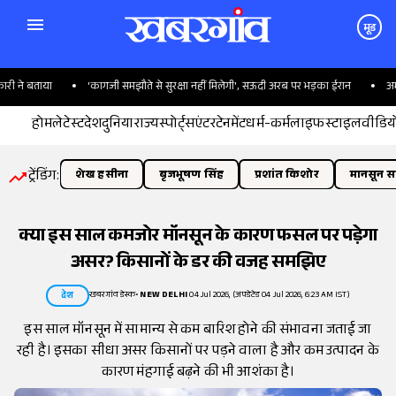
मूड
ने बताया
'कागजी समझौते से सुरक्षा नहीं मिलेगी', सऊदी अरब पर भड़का ईरान
अमृतसर 
होम
लेटेस्ट
देश
दुनिया
राज्य
स्पोर्ट्स
एंटरटेनमेंट
धर्म-कर्म
लाइफस्टाइल
वीडिय
ट्रेंडिंग:
शेख हसीना
बृजभूषण सिंह
प्रशांत किशोर
मानसून सत
क्या इस साल कमजोर मॉनसून के कारण फसल पर पड़ेगा
असर? किसानों के डर की वजह समझिए
खबरगांव डेस्क
•
NEW DELHI
04 Jul 2026, (अपडेटेड 04 Jul 2026, 6:23 AM IST)
देश
इस साल मॉनसून में सामान्य से कम बारिश होने की संभावना जताई जा
रही है। इसका सीधा असर किसानों पर पड़ने वाला है और कम उत्पादन के
कारण मंहगाई बढ़ने की भी आशंका है।