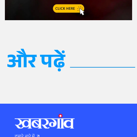
और पढ़ें