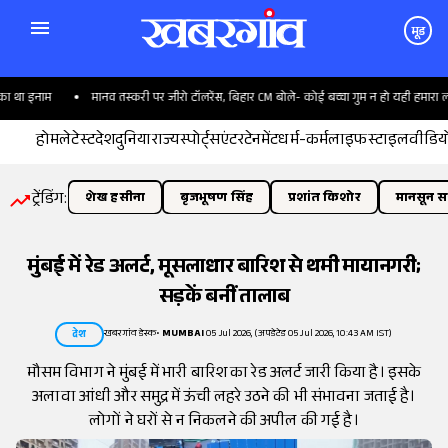
मूड
था इनाम
मानव तस्करी पर जीरो टॉलरेंस, बिहार CM बोले- कोई बच्चा गुम न हो यही हमारा लक्ष्य
होम
लेटेस्ट
देश
दुनिया
राज्य
स्पोर्ट्स
एंटरटेनमेंट
धर्म-कर्म
लाइफस्टाइल
वीडिय
ट्रेंडिंग:
शेख हसीना
बृजभूषण सिंह
प्रशांत किशोर
मानसून सत
मुंबई में रेड अलर्ट, मूसलाधार बारिश से थमी मायानगरी;
सड़कें बनीं तालाब
खबरगांव डेस्क
•
MUMBAI
05 Jul 2026, (अपडेटेड 05 Jul 2026, 10:43 AM IST)
देश
मौसम विभाग ने मुंबई में भारी बारिश का रेड अलर्ट जारी किया है। इसके
अलावा आंधी और समुद्र में ऊंची लहरे उठने की भी संभावना जताई है।
लोगों ने घरों से न निकलने की अपील की गई है।