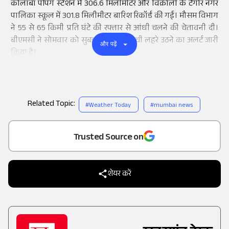
कोलाबा पंपिंग स्टेशन में 306.6 मिलीमीटर और विक्रोली के टैगोर नगर
पालिका स्कूल में 301.8 मिलीमीटर बारिश रिकॉर्ड की गई। मौसम विभाग
ने 55 से 65 किमी प्रति घंटे की रफ्तार से आंधी चलने की चेतावनी दी।
बीएमसी ने सोमवार को सुबह 3.51 मीटर ऊंची लहरे उठने का अलर्ट जारी
और पढ़ें
किया है।
Related Topic:
#
Weather Today
#
mumbai news
Add
as a
Trusted Source on
शेयर करें