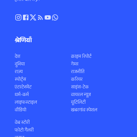
हमारे बारे में
श्रेणियाँ
देश
क्राइम रिपोर्ट
दुनिया
गेम्स
राज्य
राजनीति
स्पोर्ट्स
करियर
एंटरटेनमेंट
साइंस-टेक
धर्म-कर्म
वायरल न्यूज़
लाइफस्टाइल
यूटिलिटी
वीडियो
खबरगांव स्पेशल
वेब स्टोरी
फोटो गैलरी