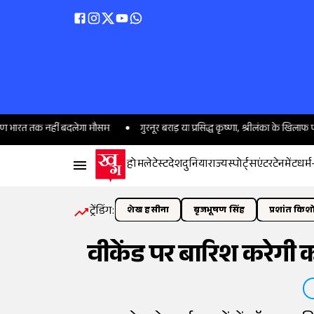
त तक नहीं बदलेगा मौसम
गुरनूर बराड़ या प्रसिद्ध कृष्णा, श्रीलंका के खिलाफ पहले टेस्ट
होम
लेटेस्ट
देश
दुनिया
राज्य
स्पोर्ट्स
एंटरटेनमेंट
धर्म
ट्रेंडिंग:
शेख हसीना
बृजभूषण सिंह
प्रशांत किश
वीकेंड पर बारिश करेगी 