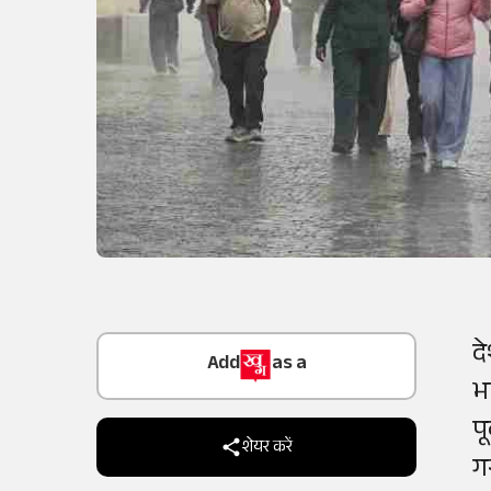
Add
as a
द
Trusted Source on
भ
प
शेयर करें
ग