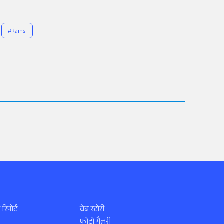
#
Rains
 रिपोर्ट
वेब स्टोरी
फोटो गैलरी