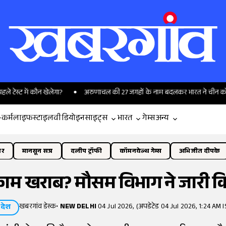
 में कौन खेलेगा?
अरुणाचल की 27 जगहों के नाम बदलकर भारत ने चीन को क्या संदे
-कर्म
लाइफस्टाइल
वीडियो
इनसाइट्स
भारत
गेम्स
अन्य
ोर
मानसून सत्र
दलीप ट्रॉफी
कॉमनवेल्थ गेम्स
अभिजीत दीपके
काम खराब? मौसम विभाग ने जारी क
खबरगांव डेस्क
•
NEW DELHI
04 Jul 2026, (अपडेटेड 04 Jul 2026, 1:24 AM I
देश