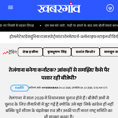
मूड
 नियमों से भड़का विपक्ष
'हम सब मारे जाते', गाड़ी पर हमले के बाद क्या बोलीं ममता बनर्जी?
होम
लेटेस्ट
देश
दुनिया
राज्य
स्पोर्ट्स
एंटरटेनमेंट
धर्म-कर्म
लाइफस्टाइल
वीडिय
ट्रेंडिंग:
शेख हसीना
बृजभूषण सिंह
प्रशांत किशोर
मानसून सत
तेलंगाना बनेगा कर्नाटक? आंकड़ों से समझिए कैसे पैर
पसार रही बीजेपी?
अभिनव आत्रे
•
HYDERABAD
04 Jul 2026, (अपडेटेड 04 Jul 2026, 12:52 AM IST)
राजनीति
तेलंगाना में साल 2028 में विधानसभा चुनाव होने हैं। बीजेपी अभी से
चुनाव के लिए तौयारियों में जुट गई है क्योंकि उसे यहां सिर्फ कांग्रेस ही नहीं
बल्कि पूर्व सीएम के चंद्रशेखर राव और उनकी पार्टी भारत राष्ट्र समिति का
भी सामना करना है।