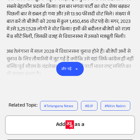
सबसे बेहतरीन प्रदर्शन किया। इस बार भगवा पार्टी का वोट शेयर बढ़कर
पिछली बार से डबल हो गया और उसे 13.90 फीसदी वोट मिले। संख्या में
बात करें तो बीजेपी को 2018 में कुल 1,450,456 वोट पड़े थे। मगर, 2023
में उसे 3,257,528 लोगों ने वोट किया। इसी की बदौलत बीजेपी को राज्य
में 8 सीटें मिली, जिसकी वजह से विधानसभा में उसको मजबूती मिली।
अब तेलंगाना में साल 2028 में विधानसभा चुनाव होने हैं। बीजेपी अभी से
चुनाव के लिए तौयारियों में जुट गई है क्योंकि उसे यहां सिर्फ कांग्रेस ही नहीं
बल्कि पूर्व सीएम के चंद्रशेखर राव और उनकी पार्टी भारत राष्ट्र समिति का
और पढ़ें
भी सामना करना है।
Related Topic:
#
Telangana News
#
BJP
#
Nitin Nabin
Add
as a
Trusted Source on