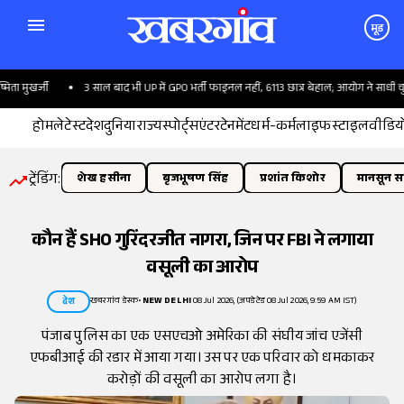
मूड
मुखर्जी
3 साल बाद भी UP में GPO भर्ती फाइनल नहीं, 6113 छात्र बेहाल; आयोग ने साधी चुप्पी
होम
लेटेस्ट
देश
दुनिया
राज्य
स्पोर्ट्स
एंटरटेनमेंट
धर्म-कर्म
लाइफस्टाइल
वीडिय
ट्रेंडिंग:
शेख हसीना
बृजभूषण सिंह
प्रशांत किशोर
मानसून सत
कौन हैं SHO गुरिंदरजीत नागरा, जिन पर FBI ने लगाया
वसूली का आरोप
खबरगांव डेस्क
•
NEW DELHI
08 Jul 2026, (अपडेटेड 08 Jul 2026, 9:59 AM IST)
देश
पंजाब पुलिस का एक एसएचओ अमेरिका की संघीय जांच एजेंसी
एफबीआई की रडार में आया गया। उस पर एक परिवार को धमकाकर
करोड़ों की वसूली का आरोप लगा है।