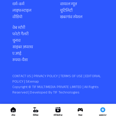
धर्म-कर्म
वायरल न्यूज़
लाइफस्टाइल
यूटिलिटी
वीडियो
खबरगांव स्पेशल
वेब स्टोरी
फोटो गैलरी
चुनाव
साइबर अपराध
ए.आई.
रुपया-पैसा
CONTACT US |
PRIVACY POLICY
|
TERMS OF USE
|
EDITORIAL
POLICY
| Sitemap
Copyright ©️ TIF MULTIMEDIA PRIVATE LIMITED | All Rights
Reserved | Developed By
TIF Technologies
होम
क्विक
वीडियोज
गेम्स
अकाउंट