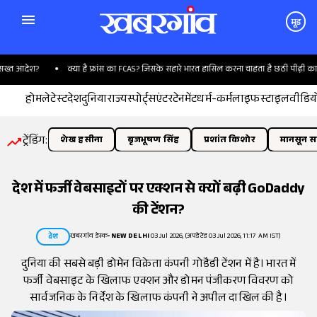
मूड
्त आदेश?
क्या है फ्रांस का FCAS? जिसके सहारे भारत हासिल करना चाहता है छठी पीढ़ी का विम
होम
लेटेस्ट
देश
दुनिया
राज्य
स्पोर्ट्स
एंटरटेनमेंट
धर्म-कर्म
लाइफस्टाइल
वीडिय
ट्रेंडिंग:
शेख हसीना
बृजभूषण सिंह
प्रशांत किशोर
मानसून सत
देश में फर्जी वेबसाइटों पर एक्शन से क्यों बढ़ी GoDaddy
की टेंशन?
खबरगांव डेस्क
•
NEW DELHI
03 Jul 2026, (अपडेटेड 03 Jul 2026, 11:17 AM IST)
देश
दुनिया की सबसे बड़ी डोमेन विक्रेता कंपनी गोडैडी टेंशन में है। भारत में
फर्जी वेबसाइट के खिलाफ एक्शन और डोमन पंजीकरण विवरण को
सार्वजनिक के निर्देश के खिलाफ कंपनी ने अपील दाखिल की है।