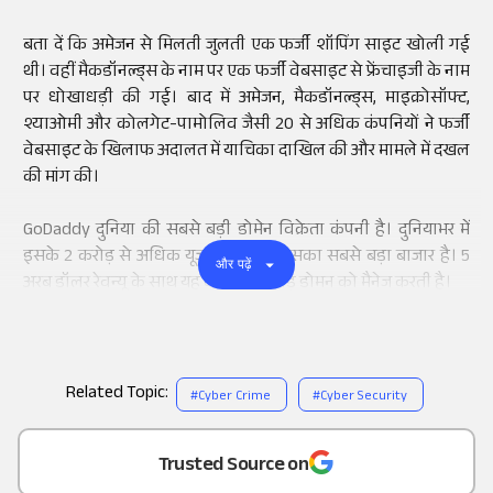
बता दें कि अमेजन से मिलती जुलती एक फर्जी शॉपिंग साइट खोली गई
थी। वहीं मैकडॉनल्ड्स के नाम पर एक फर्जी वेबसाइट से फ्रेंचाइजी के नाम
पर धोखाधड़ी की गई। बाद में अमेजन, मैकडॉनल्ड्स, माइक्रोसॉफ्ट,
श्याओमी और कोलगेट-पामोलिव जैसी 20 से अधिक कंपनियों ने फर्जी
वेबसाइट के खिलाफ अदालत में याचिका दाखिल की और मामले में दखल
की मांग की।
GoDaddy दुनिया की सबसे बड़ी डोमेन विक्रेता कंपनी है। दुनियाभर में
इसके 2 करोड़ से अधिक यूजर्स हैं। भारत इसका सबसे बड़ा बाजार है। 5
और पढ़ें
अरब डॉलर रेवन्यू के साथ यह कंपनी 8 करोड़ डोमन को मैनेज करती है।
Related Topic:
#
Cyber Crime
#
Cyber Security
Add
as a
Trusted Source on