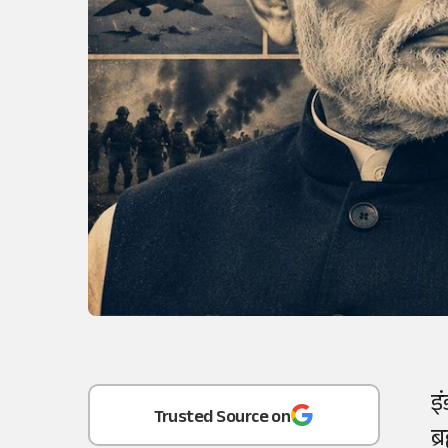
Add
as a
इ
Trusted Source on
ब