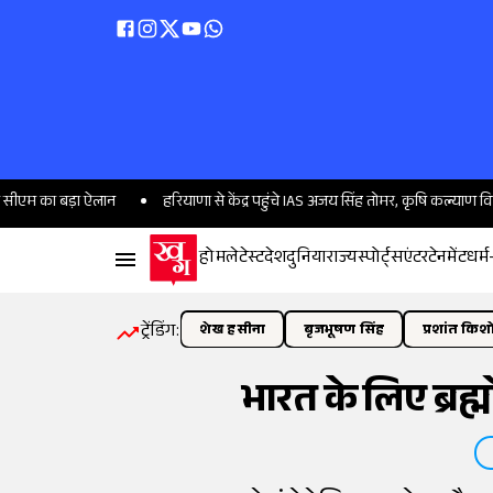
़ा ऐलान
हरियाणा से केंद्र पहुंचे IAS अजय सिंह तोमर, कृषि कल्याण विभाग के निदेश
होम
लेटेस्ट
देश
दुनिया
राज्य
स्पोर्ट्स
एंटरटेनमेंट
धर्म
ट्रेंडिंग:
शेख हसीना
बृजभूषण सिंह
प्रशांत किश
भारत के लिए ब्रह