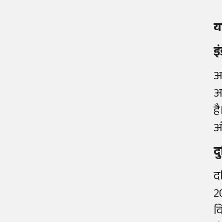
य
इ
अ
अ
ह
अ
द
द
2
व