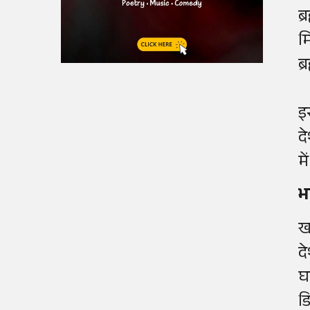
ब
म
ब
इ
द
म
भ
ख
द
घ
ड