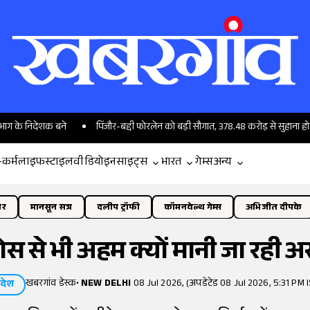
क बने
पिंजौर-बद्दी फोरलेन को बड़ी सौगात, 378.48 करोड़ से सुहाना होगा सफर
-कर्म
लाइफस्टाइल
वीडियो
इनसाइट्स
भारत
गेम्स
अन्य
ोर
मानसून सत्र
दलीप ट्रॉफी
कॉमनवेल्थ गेम्स
अभिजीत दीपके
्मोस से भी अहम क्यों मानी जा रही अ
खबरगांव डेस्क
•
NEW DELHI
08 Jul 2026, (अपडेटेड 08 Jul 2026, 5:31 PM 
देश