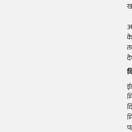
ख
अ
क
त
द
क
इ
म
व
म
प