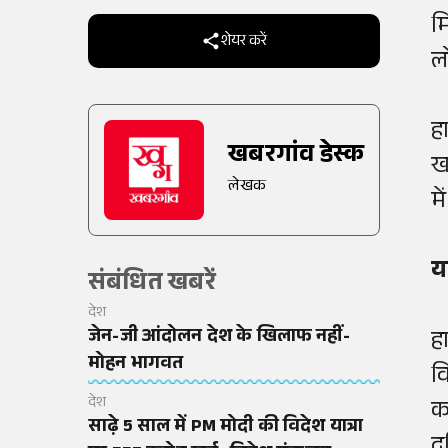
म
शेयर करें
ल
ह
खबरगांव डेस्क
ख
लेखक
म
य
संबंधित खबरें
देश
जेन-जी आंदोलन देश के खिलाफ नहीं-
ह
मोहन भागवत
व
देश
क
साढ़े 5 साल में PM मोदी की विदेश यात्रा