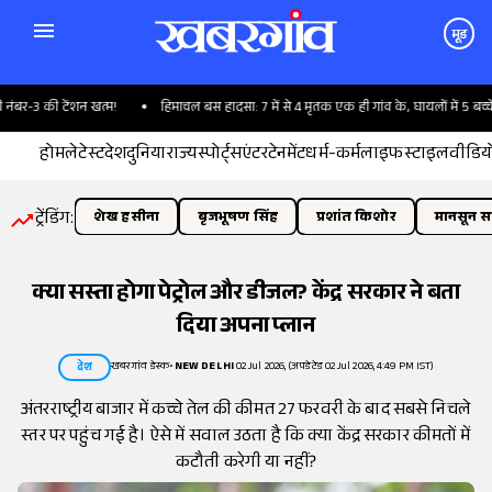
मूड
र-3 की टेंशन खत्म!
हिमाचल बस हादसा: 7 में से 4 मृतक एक ही गांव के, घायलों में 5 बच्चे भी
होम
लेटेस्ट
देश
दुनिया
राज्य
स्पोर्ट्स
एंटरटेनमेंट
धर्म-कर्म
लाइफस्टाइल
वीडिय
ट्रेंडिंग:
शेख हसीना
बृजभूषण सिंह
प्रशांत किशोर
मानसून सत
क्या सस्ता होगा पेट्रोल और डीजल? केंद्र सरकार ने बता
दिया अपना प्लान
खबरगांव डेस्क
•
NEW DELHI
02 Jul 2026, (अपडेटेड 02 Jul 2026, 4:49 PM IST)
देश
अंतरराष्ट्रीय बाजार में कच्चे तेल की कीमत 27 फरवरी के बाद सबसे निचले
स्तर पर पहुंच गई है। ऐसे में सवाल उठता है कि क्या केंद्र सरकार कीमतों में
कटौती करेगी या नहीं?