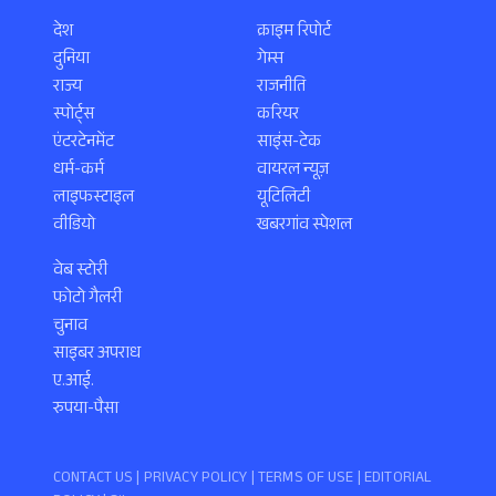
देश
क्राइम रिपोर्ट
दुनिया
गेम्स
राज्य
राजनीति
स्पोर्ट्स
करियर
एंटरटेनमेंट
साइंस-टेक
धर्म-कर्म
वायरल न्यूज़
लाइफस्टाइल
यूटिलिटी
वीडियो
खबरगांव स्पेशल
वेब स्टोरी
फोटो गैलरी
चुनाव
साइबर अपराध
ए.आई.
रुपया-पैसा
CONTACT US |
PRIVACY POLICY
|
TERMS OF USE
|
EDITORIAL