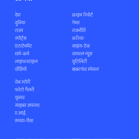
देश
क्राइम रिपोर्ट
दुनिया
गेम्स
राज्य
राजनीति
स्पोर्ट्स
करियर
एंटरटेनमेंट
साइंस-टेक
धर्म-कर्म
वायरल न्यूज़
लाइफस्टाइल
यूटिलिटी
वीडियो
खबरगांव स्पेशल
वेब स्टोरी
फोटो गैलरी
चुनाव
साइबर अपराध
ए.आई.
रुपया-पैसा