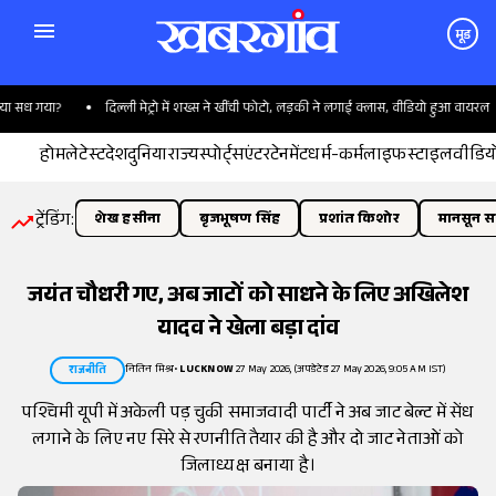
मूड
सध गया?
दिल्ली मेट्रो में शख्स ने खींची फोटो, लड़की ने लगाई क्लास, वीडियो हुआ वायरल
होम
लेटेस्ट
देश
दुनिया
राज्य
स्पोर्ट्स
एंटरटेनमेंट
धर्म-कर्म
लाइफस्टाइल
वीडिय
ट्रेंडिंग:
शेख हसीना
बृजभूषण सिंह
प्रशांत किशोर
मानसून सत
जयंत चौधरी गए, अब जाटों को साधने के लिए अखिलेश
यादव ने खेला बड़ा दांव
नितिन मिश्र
•
LUCKNOW
27 May 2026, (अपडेटेड 27 May 2026, 9:05 AM IST)
राजनीति
पश्चिमी यूपी में अकेली पड़ चुकी समाजवादी पार्टी ने अब जाट बेल्ट में सेंध
लगाने के लिए नए सिरे से रणनीति तैयार की है और दो जाट नेताओं को
जिलाध्यक्ष बनाया है।