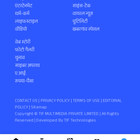
एंटरटेनमेंट
साइंस-टेक
धर्म-कर्म
वायरल न्यूज़
लाइफस्टाइल
यूटिलिटी
वीडियो
खबरगांव स्पेशल
वेब स्टोरी
फोटो गैलरी
चुनाव
साइबर अपराध
ए.आई.
रुपया-पैसा
CONTACT US |
PRIVACY POLICY
|
TERMS OF USE
|
EDITORIAL
POLICY
| Sitemap
Copyright ©️ TIF MULTIMEDIA PRIVATE LIMITED | All Rights
Reserved | Developed By
TIF Technologies