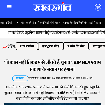
मूड
ड़ियां
योग करने से स्पर्म क्वॉलिटी होगी बेहतर, AIIMS के वैज्ञानिकों की स्टडी में दावा
होम
लेटेस्ट
देश
दुनिया
राज्य
स्पोर्ट्स
एंटरटेनमेंट
धर्म-कर्म
लाइफस्टाइल
वीडिय
ट्रेंडिंग:
शेख हसीना
बृजभूषण सिंह
प्रशांत किशोर
मानसून सत
'विकास नहीं तिकड़म से जीतते हैं चुनाव', BJP MLA श्याम
प्रकाश के बयान पर हंगामा
नितिन मिश्र
•
HARDOI
01 Jun 2026, (अपडेटेड 01 Jun 2026, 5:52 AM IST)
राजनीति
BJP विधायक श्याम प्रकाश ने एक सभा को संबोधित करते हुए कहा कि
चुनाव विकास के काम से नहीं तिकड़म से जीते जाते हैं। अखिलेश यादव ने
कहा है कि क्या अब उन्हें सीएम कैंडिडेट बनाया जाएगा?