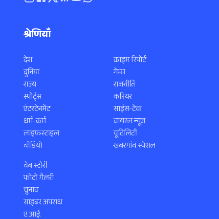
श्रेणियाँ
देश
क्राइम रिपोर्ट
दुनिया
गेम्स
राज्य
राजनीति
स्पोर्ट्स
करियर
एंटरटेनमेंट
साइंस-टेक
धर्म-कर्म
वायरल न्यूज़
लाइफस्टाइल
यूटिलिटी
वीडियो
खबरगांव स्पेशल
वेब स्टोरी
फोटो गैलरी
चुनाव
साइबर अपराध
ए.आई.