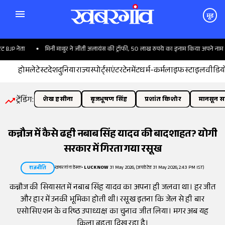
मूड
P नेता
मिनी माथुर ने जीती अलायंस की ट्रॉफी, 50 लाख रुपये का इनाम किया अपने नाम
होम
लेटेस्ट
देश
दुनिया
राज्य
स्पोर्ट्स
एंटरटेनमेंट
धर्म-कर्म
लाइफस्टाइल
वीडिय
ट्रेंडिंग:
शेख हसीना
बृजभूषण सिंह
प्रशांत किशोर
मानसून सत
कन्नौज में कैसे ढही नबाब सिंह यादव की बादशाहत? योगी
सरकार में गिरता गया रसूख
खबरगांव डेस्क
•
LUCKNOW
31 May 2026, (अपडेटेड 31 May 2026, 2:43 PM IST)
राजनीति
कन्नौज की सियासत में नबाब सिंह यादव का अपना ही जलवा था। हर जीत
और हार में उनकी भूमिका होती थी। रसूख इतना कि जेल से ही बार
एसोसिएशन के वरिष्ठ उपाध्यक्ष का चुनाव जीत लिया। मगर अब यह
किला ढहता दिख रहा है।