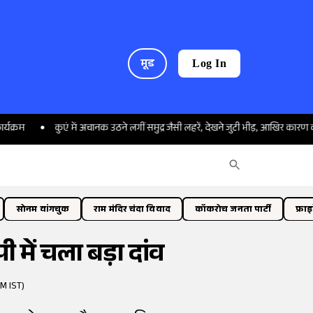
मूड
Log In
कुएं में अचानक उठने लगीं समुद्र जैसी लहरें, देखने जुटी भीड़, आखिर कारण क्या है?
सोनम वांगचुक
राम मंदिर चंदा विवाद
कॉकरोच जनता पार्टी
फ्रा
 में चला बड़ा दांव
M IST)