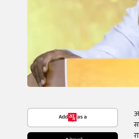
Add
as a
आ
Trusted Source on
स
र