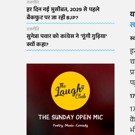
राजनीति
हर दिन नई मुसीबत, 2029 से पहले
य
बैकफुट पर जा रही BJP?
स
राजनीति
सुनेत्रा पवार को कांग्रेस ने 'गूंगी गुड़िया'
स्
क्यों कहा?
इ
च
प
प
17
1
क
भ