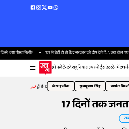
पोस्ट मिली?
'घर में बेटी हो तो केंद्र सरकार को दोष देते हैं...', क्या बोल गए BJP विधा
होम
लेटेस्ट
देश
दुनिया
राज्य
स्पोर्ट्स
एंटरटेनमेंट
धर्म
ट्रेंडिंग:
शेख हसीना
बृजभूषण सिंह
प्रशांत किश
17 दिनों तक जनता 
रा