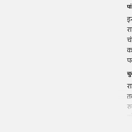
पा
इ
र
च
क
प
चु
र
त
र
क