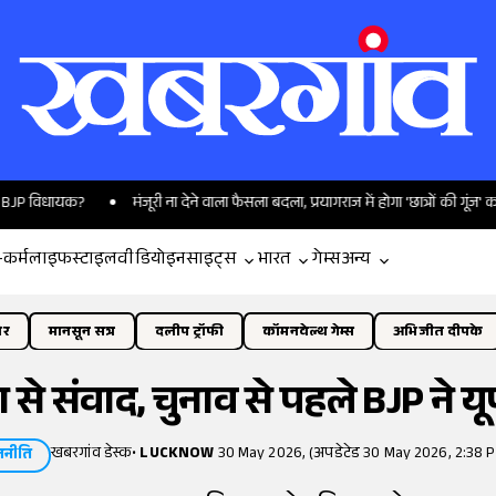
यक?
मंजूरी ना देने वाला फैसला बदला, प्रयागराज में होगा 'छात्रों की गूंज' कार्यक्रम
-कर्म
लाइफस्टाइल
वीडियो
इनसाइट्स
भारत
गेम्स
अन्य
ोर
मानसून सत्र
दलीप ट्रॉफी
कॉमनवेल्थ गेम्स
अभिजीत दीपके
से संवाद, चुनाव से पहले BJP ने यूपी
खबरगांव डेस्क
•
LUCKNOW
30 May 2026, (अपडेटेड 30 May 2026, 2:38 P
जनीति