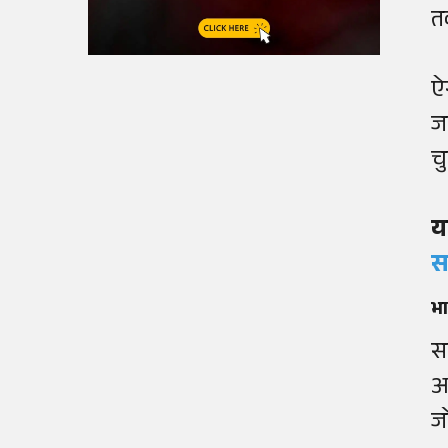
त
ऐ
ज
च
य
स
भा
स
अ
ज