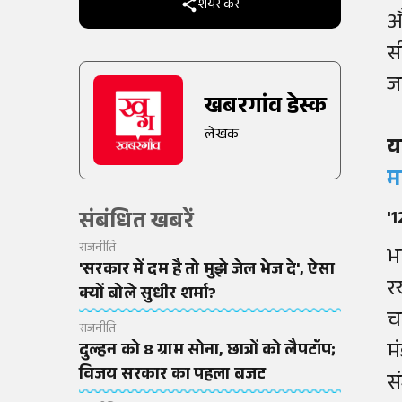
शेयर करें
औ
स
ज
खबरगांव डेस्क
लेखक
य
म
संबंधित खबरें
'
राजनीति
भ
'सरकार में दम है तो मुझे जेल भेज दे', ऐसा
र
क्यों बोले सुधीर शर्मा?
च
राजनीति
म
दुल्हन को 8 ग्राम सोना, छात्रों को लैपटॉप;
विजय सरकार का पहला बजट
स