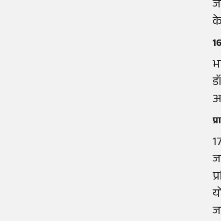
ज
क
16
भ
ड
आ
प्
1
ज
प
य
ज