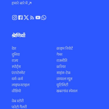
हमारे बारे में
श्रेणियाँ
देश
क्राइम रिपोर्ट
दुनिया
गेम्स
राज्य
राजनीति
स्पोर्ट्स
करियर
एंटरटेनमेंट
साइंस-टेक
धर्म-कर्म
वायरल न्यूज़
लाइफस्टाइल
यूटिलिटी
वीडियो
खबरगांव स्पेशल
वेब स्टोरी
फोटो गैलरी