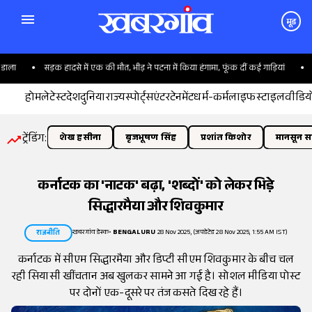
मूड
सड़क हादसे में एक की मौत, भीड़ ने पटना में किया हंगामा, फूंक दीं कई गाड़ियां
योग क
होम
लेटेस्ट
देश
दुनिया
राज्य
स्पोर्ट्स
एंटरटेनमेंट
धर्म-कर्म
लाइफस्टाइल
वीडिय
ट्रेंडिंग:
शेख हसीना
बृजभूषण सिंह
प्रशांत किशोर
मानसून सत
कर्नाटक का 'नाटक' बढ़ा, 'शब्दों' को लेकर भिड़े
सिद्धारमैया और शिवकुमार
खबरगांव डेस्क
•
BENGALURU
28 Nov 2025, (अपडेटेड 28 Nov 2025, 1:55 AM IST)
राजनीति
कर्नाटक में सीएम सिद्धारमैया और डिप्टी सीएम शिवकुमार के बीच चल
रही सियासी खींचतान अब खुलकर सामने आ गई है। सोशल मीडिया पोस्ट
पर दोनों एक-दूसरे पर तंज कसते दिख रहे हैं।