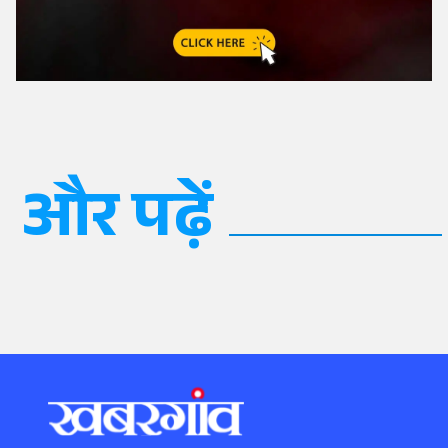
और पढ़ें