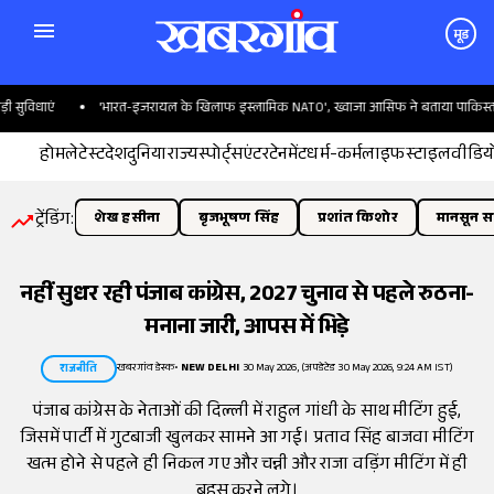
मूड
विधाएं
'भारत-इजरायल के खिलाफ इस्लामिक NATO', ख्वाजा आसिफ ने बताया पाकिस्तान का
होम
लेटेस्ट
देश
दुनिया
राज्य
स्पोर्ट्स
एंटरटेनमेंट
धर्म-कर्म
लाइफस्टाइल
वीडिय
ट्रेंडिंग:
शेख हसीना
बृजभूषण सिंह
प्रशांत किशोर
मानसून सत
नहीं सुधर रही पंजाब कांग्रेस, 2027 चुनाव से पहले रुठना-
मनाना जारी, आपस में भिड़े
खबरगांव डेस्क
•
NEW DELHI
30 May 2026, (अपडेटेड 30 May 2026, 9:24 AM IST)
राजनीति
पंजाब कांग्रेस के नेताओं की दिल्ली में राहुल गांधी के साथ मीटिंग हुई,
जिसमें पार्टी में गुटबाजी खुलकर सामने आ गई। प्रताव सिंह बाजवा मीटिंग
खत्म होने से पहले ही निकल गए और चन्नी और राजा वड़िंग मीटिंग में ही
बहस करने लगे।