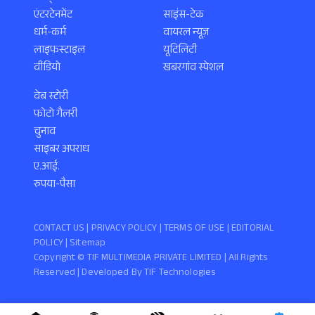
एंटरटेनमेंट
साइंस-टेक
धर्म-कर्म
वायरल न्यूज़
लाइफस्टाइल
यूटिलिटी
वीडियो
खबरगांव स्पेशल
वेब स्टोरी
फोटो गैलरी
चुनाव
साइबर अपराध
ए.आई.
रुपया-पैसा
CONTACT US |
PRIVACY POLICY
|
TERMS OF USE
|
EDITORIAL
POLICY
| Sitemap
Copyright ©️ TIF MULTIMEDIA PRIVATE LIMITED | All Rights
Reserved | Developed By
TIF Technologies