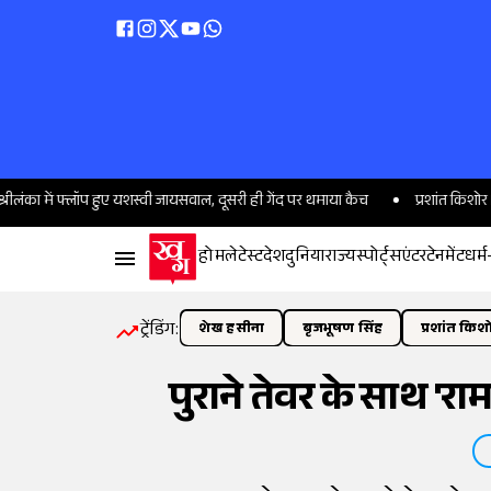
 हुए यशस्वी जायसवाल, दूसरी ही गेंद पर थमाया कैच
प्रशांत किशोर NCP के 'रणनीतिका
होम
लेटेस्ट
देश
दुनिया
राज्य
स्पोर्ट्स
एंटरटेनमेंट
धर्म
ट्रेंडिंग:
शेख हसीना
बृजभूषण सिंह
प्रशांत किश
पुराने तेवर के साथ 'र