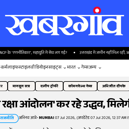
र', महायुति में सेंध लग गई?
उत्तराखंड में जमीन नहीं मिल रही, ऋषभ पंत के ट्वीट
-कर्म
लाइफस्टाइल
वीडियो
इनसाइट्स
भारत
गेम्स
अन्य
ोर
मानसून सत्र
दलीप ट्रॉफी
कॉमनवेल्थ गेम्स
अभिजीत दीपके
ाम रक्षा आंदोलन' कर रहे उद्धव, म
अभिनव आत्रे
•
MUMBAI
07 Jul 2026, (अपडेटेड 07 Jul 2026, 12:37 AM I
राजनीति