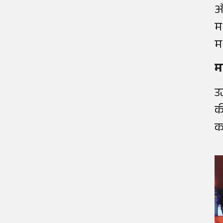
औ
म
मथ
म
उ
क
कर