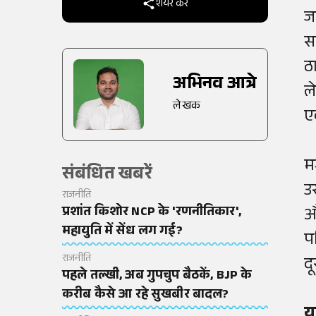
शेयर करें
जम
स
ठ
अभिनव आत्रे
ल
लेखक
ए
म
संबंधित खबरें
उ
राजनीति
प्रशांत किशोर NCP के 'रणनीतिकार',
औ
महायुति में सेंध लग गई?
प
राजनीति
द
पहले तल्खी, अब गुपचुप बैठकें, BJP के
करीब कैसे आ रहे सुखबीर बादल?
य