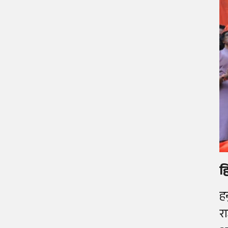
ह
ह
र