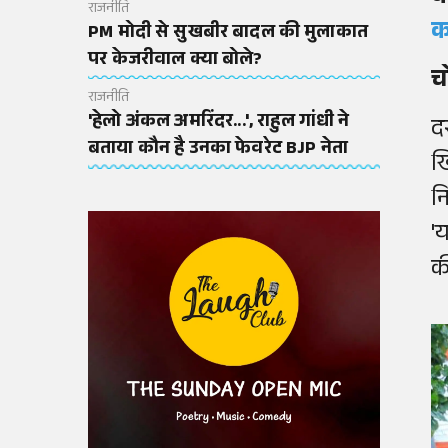
राजनीति
क
PM मोदी से सुखबीर बादल की मुलाकात
पर केजरीवाल क्या बोले?
च
राजनीति
'हेलो अंकल अमरिंदर...', राहुल गांधी ने
द
बताया कौन है उनका फेवरेट BJP नेता
ख
न
'य
क