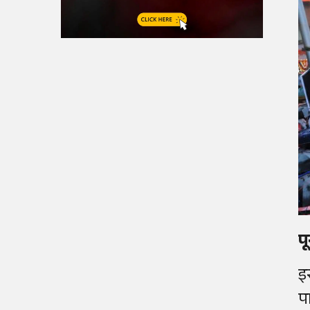
प
इ
पा