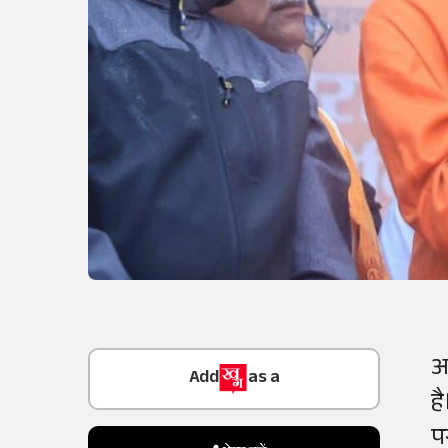
Add
as a
अ
Trusted Source on
ह
पर