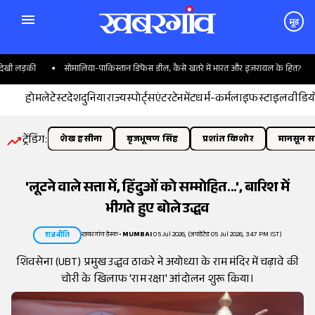
मूड
ी लड़की
सोमालिया-पाकिस्तान डिफेंस डील, कैसे खतरे में भारत और इजरायल के हित?
होम
लेटेस्ट
देश
दुनिया
राज्य
स्पोर्ट्स
एंटरटेनमेंट
धर्म-कर्म
लाइफस्टाइल
वीडिय
ट्रेंडिंग:
शेख हसीना
बृजभूषण सिंह
प्रशांत किशोर
मानसून सत
'लूटने वाले सत्ता में, हिंदुओं को सम्मोहित...', बारिश में
भीगते हुए बोले उद्धव
खबरगांव डेस्क
•
MUMBAI
05 Jul 2026, (अपडेटेड 05 Jul 2026, 3:47 PM IST)
राजनीति
शिवसेना (UBT) प्रमुख उद्धव ठाकरे ने अयोध्या के राम मंदिर में चढ़ावे की
चोरी के खिलाफ 'राम रक्षा' आंदोलन शुरू किया।