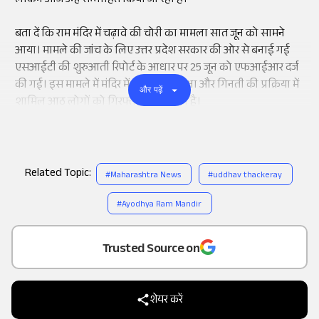
लेकिन आज उन्हें सम्मोहित किया जा रहा है।'
बता दें कि राम मंदिर में चढ़ावे की चोरी का मामला सात जून को सामने
आया। मामले की जांच के लिए उत्तर प्रदेश सरकार की ओर से बनाई गई
एसआईटी की शुरुआती रिपोर्ट के आधार पर 25 जून को एफआईआर दर्ज
की गई। इस मामले में मंदिर में चढ़ावे की सुरक्षा और गिनती की प्रक्रिया में
और पढ़ें
शामिल आठ लोगों को गिरफ्तार किया गया है।
Related Topic:
#
Maharashtra News
#
uddhav thackeray
#
Ayodhya Ram Mandir
Add
as a
Trusted Source on
शेयर करें