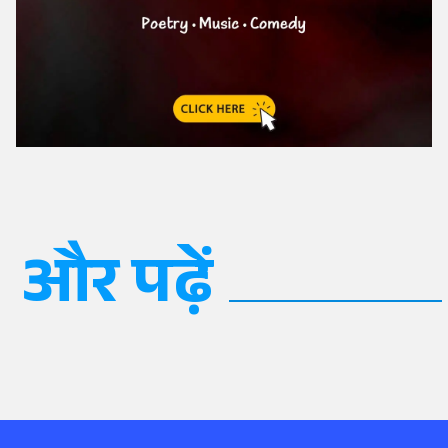
और पढ़ें