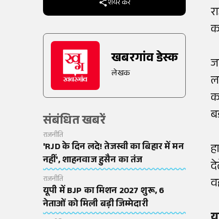
शेयर करें
र
क
खबरगांव डेस्क
ज
लेखक
ल
क
ब
संबंधित खबरें
राजनीति
'RJD के दिन लदे! तेजस्वी का बिहार में मन
ह
नहीं', शाहनवाज हुसैन का तंज
द
राजनीति
वह
यूपी में BJP का मिशन 2027 शुरू, 6
नेताओं को मिली बड़ी जिम्मेदारी
य