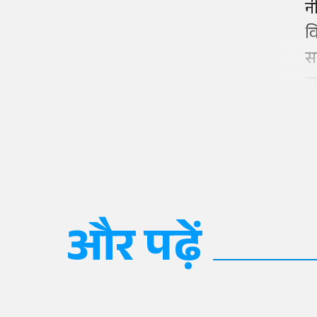
नी
व
स
स
और पढ़ें