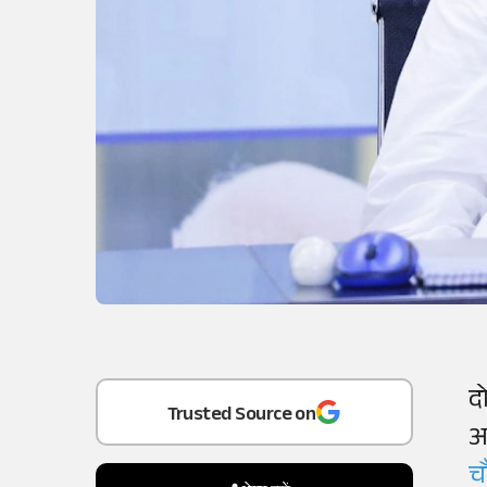
Add
as a
द
Trusted Source on
अ
च