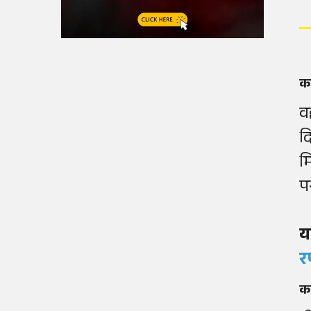
कभ
व
दि
म
प
य
र
कम