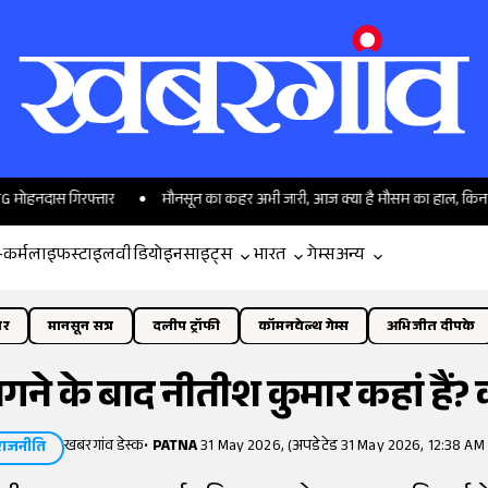
स गिरफ्तार
मौनसून का कहर अभी जारी, आज क्या है मौसम का हाल, किन राज्यों में ह
-कर्म
लाइफस्टाइल
वीडियो
इनसाइट्स
भारत
गेम्स
अन्य
ोर
मानसून सत्र
दलीप ट्रॉफी
कॉमनवेल्थ गेम्स
अभिजीत दीपके
यागने के बाद नीतीश कुमार कहां हैं? 
खबरगांव डेस्क
•
PATNA
31 May 2026, (अपडेटेड 31 May 2026, 12:38 AM 
राजनीति