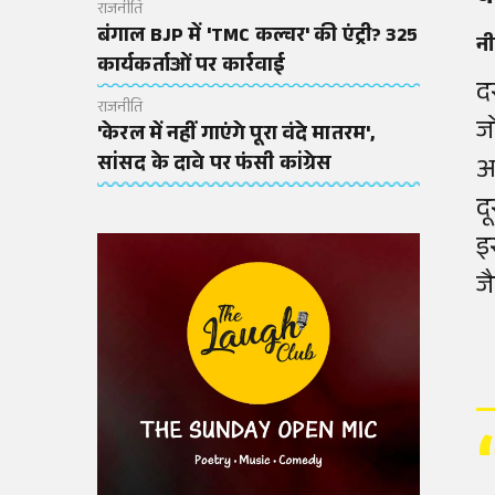
राजनीति
बंगाल BJP में 'TMC कल्चर' की एंट्री? 325
नी
कार्यकर्ताओं पर कार्रवाई
द
राजनीति
ज
'केरल में नहीं गाएंगे पूरा वंदे मातरम',
सांसद के दावे पर फंसी कांग्रेस
अ
दू
इ
जै