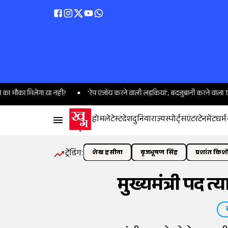
मिलेगा या नहीं?
'रेप एंजॉय करने वाली लड़कियां', बदजुबानी करने वाला TG मोहनदा
होम
लेटेस्ट
देश
दुनिया
राज्य
स्पोर्ट्स
एंटरटेनमेंट
धर्म
ट्रेंडिंग:
शेख हसीना
बृजभूषण सिंह
प्रशांत किश
मुख्यमंत्री पद त्