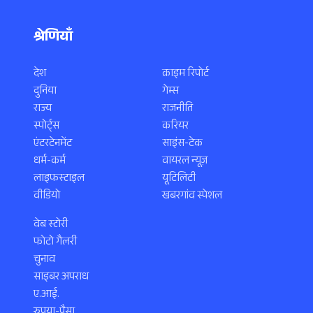
श्रेणियाँ
देश
क्राइम रिपोर्ट
दुनिया
गेम्स
राज्य
राजनीति
स्पोर्ट्स
करियर
एंटरटेनमेंट
साइंस-टेक
धर्म-कर्म
वायरल न्यूज़
लाइफस्टाइल
यूटिलिटी
वीडियो
खबरगांव स्पेशल
वेब स्टोरी
फोटो गैलरी
चुनाव
साइबर अपराध
ए.आई.
रुपया-पैसा