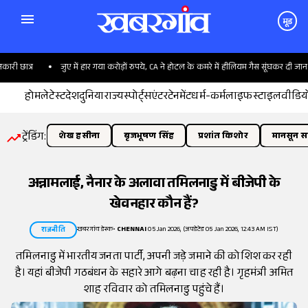
मूड
ात्र
जुए में हार गया करोड़ों रुपये, CA ने होटल के कमरे में हीलियम गैस सूंघकर दी जान
होम
लेटेस्ट
देश
दुनिया
राज्य
स्पोर्ट्स
एंटरटेनमेंट
धर्म-कर्म
लाइफस्टाइल
वीडिय
ट्रेंडिंग:
शेख हसीना
बृजभूषण सिंह
प्रशांत किशोर
मानसून सत
अन्नामलाई, नैनार के अलावा तमिलनाडु में बीजेपी के
खेवनहार कौन हैं?
खबरगांव डेस्क
•
CHENNAI
05 Jan 2026, (अपडेटेड 05 Jan 2026, 12:43 AM IST)
राजनीति
तमिलनाडु में भारतीय जनता पार्टी, अपनी जड़े जमाने की कोशिश कर रही
है। यहां बीजेपी गठबंधन के सहारे आगे बढ़ना चाह रही है। गृहमंत्री अमित
शाह रविवार को तमिलनाडु पहुंचे हैं।