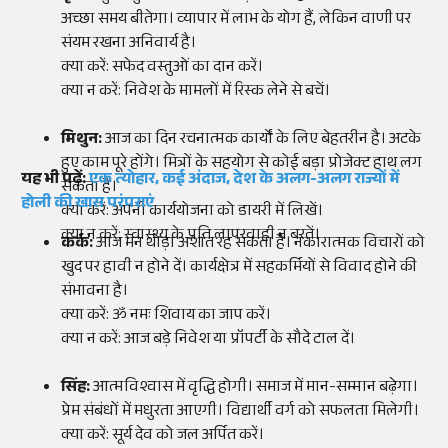
अच्छा समय बीतेगा। व्यापार में लाभ के योग हैं, लेकिन वाणी पर
संयम रखना अनिवार्य है।
क्या करें: सफेद वस्तुओं का दान करें।
क्या न करें: निवेश के मामलों में रिस्क लेने से बचें।
मिथुन:
आज का दिन रचनात्मक कार्यों के लिए बेहतरीन है। अटके
हुए काम पूरे होंगे। मित्रों के सहयोग से कोई बड़ा प्रोजेक्ट हाथ लग
यह भी पढ़ें:
एक त्योहार, कई अंदाज, देश के अलग-अलग राज्यों में
सकता है।
होली की खास परंपराएं
क्या करें: अपनी कार्ययोजना को डायरी में लिखें।
क्या न करें: स्वास्थ्य के प्रति लापरवाही न बरतें।
कर्क:
आज मन थोड़ा अशांत रह सकता है। नकारात्मक विचारों को
खुद पर हावी न होने दें। कार्यक्षेत्र में सहकर्मियों से विवाद होने की
संभावना है।
क्या करें: ॐ नमः शिवाय का जाप करें।
क्या न करें: आज बड़े निवेश या प्रॉपर्टी के सौदे टाल दें।
सिंह:
आत्मविश्वास में वृद्धि होगी। समाज में मान-सम्मान बढ़ेगा।
प्रेम संबंधों में मधुरता आएगी। विद्यार्थी वर्ग को सफलता मिलेगी।
क्या करें: सूर्य देव को जल अर्पित करें।