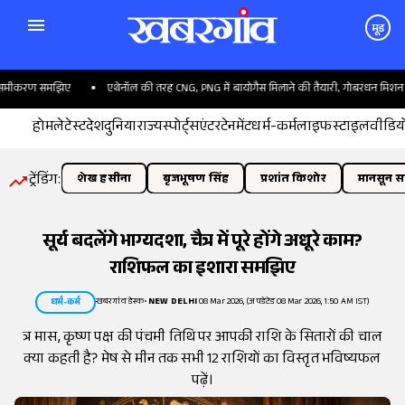
मूड
 समीकरण समझिए
एथेनॉल की तरह CNG, PNG में बायोगैस मिलाने की तैयारी, गोबरधन मिशन 
होम
लेटेस्ट
देश
दुनिया
राज्य
स्पोर्ट्स
एंटरटेनमेंट
धर्म-कर्म
लाइफस्टाइल
वीडिय
ट्रेंडिंग:
शेख हसीना
बृजभूषण सिंह
प्रशांत किशोर
मानसून सत
सूर्य बदलेंगे भाग्यदशा, चैत्र में पूरे होंगे अधूरे काम?
राशिफल का इशारा समझिए
खबरगांव डेस्क
•
NEW DELHI
08 Mar 2026, (अपडेटेड 08 Mar 2026, 1:50 AM IST)
धर्म-कर्म
त्र मास, कृष्ण पक्ष की पंचमी तिथि पर आपकी राशि के सितारों की चाल
क्या कहती है? मेष से मीन तक सभी 12 राशियों का विस्तृत भविष्यफल
पढ़ें।