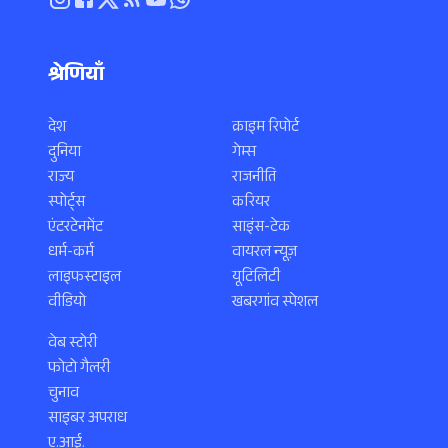
श्रेणियाँ
देश
क्राइम रिपोर्ट
दुनिया
गेम्स
राज्य
राजनीति
स्पोर्ट्स
करियर
एंटरटेनमेंट
साइंस-टेक
धर्म-कर्म
वायरल न्यूज़
लाइफस्टाइल
यूटिलिटी
वीडियो
खबरगांव स्पेशल
वेब स्टोरी
फोटो गैलरी
चुनाव
साइबर अपराध
ए.आई.