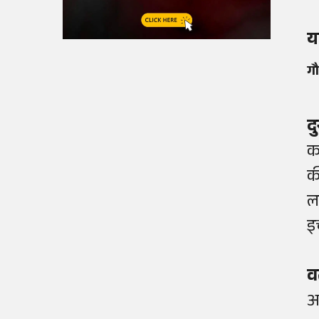
य
गौ
द
क
क
ल
इ
व
अ