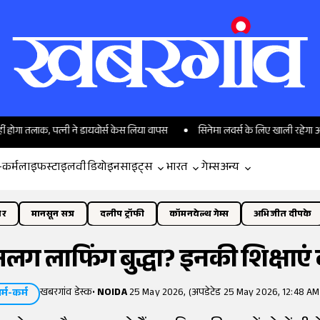
 पत्नी ने डायवोर्स केस लिया वापस
सिनेमा लवर्स के लिए खाली रहेगा अगस्त का महीना
-कर्म
लाइफस्टाइल
वीडियो
इनसाइट्स
भारत
गेम्स
अन्य
ोर
मानसून सत्र
दलीप ट्रॉफी
कॉमनवेल्थ गेम्स
अभिजीत दीपके
अलग लाफिंग बुद्धा? इनकी शिक्षाएं 
खबरगांव डेस्क
•
NOIDA
25 May 2026, (अपडेटेड 25 May 2026, 12:48 AM
र्म-कर्म