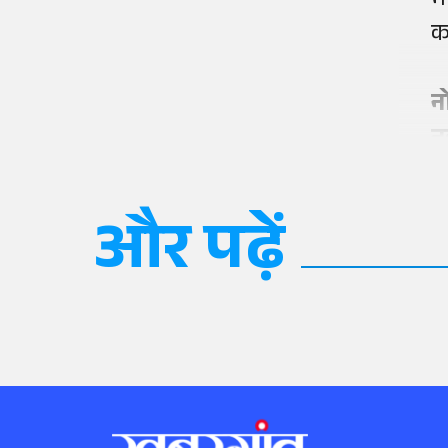
भ
क
न
न
और पढ़ें