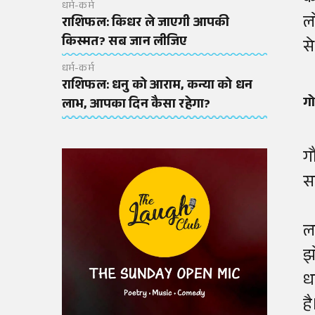
धर्म-कर्म
ल
राशिफल: किधर ले जाएगी आपकी
किस्मत? सब जान लीजिए
स
धर्म-कर्म
राशिफल: धनु को आराम, कन्या को धन
गो
लाभ, आपका दिन कैसा रहेगा?
गौ
स
ल
झ
ध
है