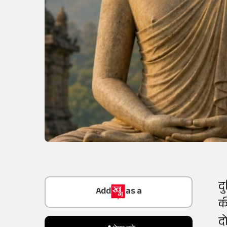
Add
as a
द
Trusted Source on
की
दो