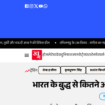
र सऊदी अरब ने की डिफेंस डील
तमिलनाडु के CM विजय - संगीता का नहीं होगा तलाक,
होम
लेटेस्ट
देश
दुनिया
राज्य
स्पोर्ट्स
एंटरटेनमेंट
धर्म
ट्रेंडिंग:
शेख हसीना
बृजभूषण सिंह
प्रशांत किश
भारत के बुद्ध से कितने 
ध