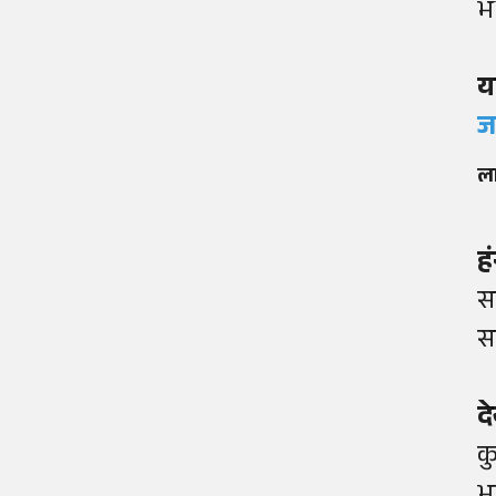
भ
य
ज
ला
ह
स
स
द
क