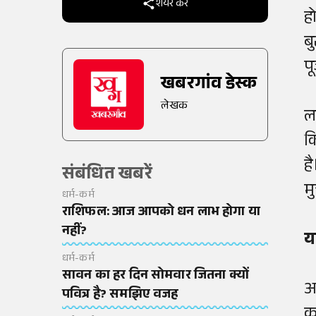
शेयर करें
हो
बु
प
खबरगांव डेस्क
लेखक
ल
क
ह
संबंधित खबरें
म
धर्म-कर्म
राशिफल: आज आपको धन लाभ होगा या
नहीं?
य
धर्म-कर्म
सावन का हर दिन सोमवार जितना क्यों
आ
पवित्र है? समझिए वजह
क