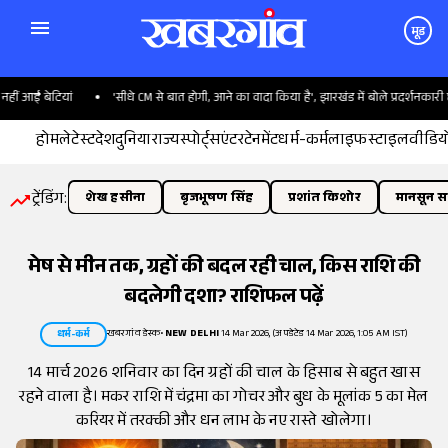
मूड
आईं बेटियां
'सीधे CM से बात होगी, आने का वादा किया है', झारखंड में बोले प्रदर्शनकारी छात्र
होम
लेटेस्ट
देश
दुनिया
राज्य
स्पोर्ट्स
एंटरटेनमेंट
धर्म-कर्म
लाइफस्टाइल
वीडिय
ट्रेंडिंग:
शेख हसीना
बृजभूषण सिंह
प्रशांत किशोर
मानसून सत
मेष से मीन तक, ग्रहों की बदल रही चाल, किस राशि की
बदलेगी दशा? राशिफल पढ़ें
खबरगांव डेस्क
•
NEW DELHI
14 Mar 2026, (अपडेटेड 14 Mar 2026, 1:05 AM IST)
धर्म-कर्म
14 मार्च 2026 शनिवार का दिन ग्रहों की चाल के हिसाब से बहुत खास
रहने वाला है। मकर राशि में चंद्रमा का गोचर और बुध के मूलांक 5 का मेल
करियर में तरक्की और धन लाभ के नए रास्ते खोलेगा।