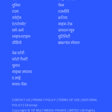
दुनिया
गेम्स
राज्य
राजनीति
स्पोर्ट्स
करियर
एंटरटेनमेंट
साइंस-टेक
धर्म-कर्म
वायरल न्यूज़
लाइफस्टाइल
यूटिलिटी
वीडियो
खबरगांव स्पेशल
वेब स्टोरी
फोटो गैलरी
चुनाव
साइबर अपराध
ए.आई.
रुपया-पैसा
CONTACT US |
PRIVACY POLICY
|
TERMS OF USE
|
EDITORIAL
POLICY
| Sitemap
Copyright ©️ TIF MULTIMEDIA PRIVATE LIMITED | All Rights