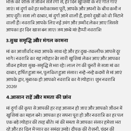
भक्ति की शक्ति से जीवन सजे रंगों से, हर दिन खुशियों के नए गीत गाए
जाएं। मां दुर्गा करें हर मनोकामना पूरी, आपके और अपनों के बीच कभी न
आए दूरी। सजा लो दरबार, मां दुर्गा आने वाली हैं, हमारे दुखों को वो मिटाने
वाली हैं। नवरात्रि आपके लिए नई उमंग और उम्मीद लेकर आए जिससे
आपका हर दिन खास बन जाए। जय अम्बे मां! हैप्पी नवरात्रि!
3.सुख समृद्धि और मंगल कामना
मां का आशीर्वाद सदा आपके साथ रहे और हर दुख-तकलीफ आपसे दूर
भागे। नवरात्रि का यह त्योहार ढेर सारी खुशियां लेकर आए और आपका
जीवन हमेशा सुख-समृद्धि से भरा रहे। लाल रंग की चुनरी से सजा मां का
दरबार, हर्षित हुआ मन, पुलकित हुआ संसार। नन्हे-नन्हे कदमों से मां आएं
आपके द्वार, मुबारक हो आपको नवरात्रि का ये त्योहार। शुभ नवरात्रि
2026!
4.आसान राहें और ममता की छांव
मां दुर्गा की कृपा से आपकी हर राह आसान हो जाए और आपको जीवन में
खुशियां का महल बने। आपका हर सपना पूरा हो और नवरात्रि का हर पल
एक बड़े त्योहार की तरह बीते। मां की ममता से आपका संसार हमेशा भरा
रहे और हर दिल में प्यार का समंदर उमड़े। दीपक की रोशनी, चंदन की