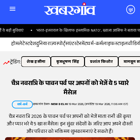
मूड
ड़ी सुविधाएं
'भारत-इजरायल के खिलाफ इस्लामिक NATO', ख्वाजा आसिफ ने बताया पाकिस्त
होम
लेटेस्ट
देश
दुनिया
राज्य
स्पोर्ट्स
एंटरटेनमेंट
धर्म-कर्म
लाइफस्टाइल
वीडिय
ट्रेंडिंग:
शेख हसीना
बृजभूषण सिंह
प्रशांत किशोर
मानसून सत
चैत्र नवरात्रि के पावन पर्व पर अपनों को भेजें ये 5 प्यारे
मैसेज
खबरगांव डेस्क
•
NEW DELHI
19 Mar 2026, (अपडेटेड 19 Mar 2026, 11:06 AM IST)
धर्म-कर्म
चैत्र नवरात्रि 2026 के पावन पर्व पर अपनों को भेजें माता रानी की कृपा
और प्यार भरे ये 5 खास मैसेज। इन सुंदर संदेशों के जरिए आप अपने दोस्तों
और परिवार को भक्तिमय शुभकामनाएं दे सकते हैं।