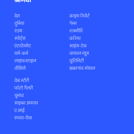
श्रेणियाँ
देश
क्राइम रिपोर्ट
दुनिया
गेम्स
राज्य
राजनीति
स्पोर्ट्स
करियर
एंटरटेनमेंट
साइंस-टेक
धर्म-कर्म
वायरल न्यूज़
लाइफस्टाइल
यूटिलिटी
वीडियो
खबरगांव स्पेशल
वेब स्टोरी
फोटो गैलरी
चुनाव
साइबर अपराध
ए.आई.
रुपया-पैसा