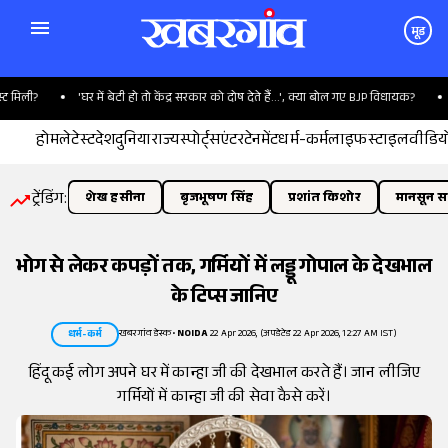
मूड
मिली?
'घर में बेटी हो तो केंद्र सरकार को दोष देते हैं...', क्या बोल गए BJP विधायक?
मं
होम
लेटेस्ट
देश
दुनिया
राज्य
स्पोर्ट्स
एंटरटेनमेंट
धर्म-कर्म
लाइफस्टाइल
वीडिय
ट्रेंडिंग:
शेख हसीना
बृजभूषण सिंह
प्रशांत किशोर
मानसून सत
भोग से लेकर कपड़ों तक, गर्मियों में लड्डू गोपाल के देखभाल
के टिप्स जानिए
खबरगांव डेस्क
•
NOIDA
22 Apr 2026, (अपडेटेड 22 Apr 2026, 12:27 AM IST)
धर्म-कर्म
हिंदू कई लोग अपने घर में कान्हा जी की देखभाल करते हैं। जान लीजिए
गर्मियों में कान्हा जी की सेवा कैसे करें।