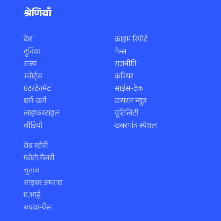
श्रेणियाँ
देश
क्राइम रिपोर्ट
दुनिया
गेम्स
राज्य
राजनीति
स्पोर्ट्स
करियर
एंटरटेनमेंट
साइंस-टेक
धर्म-कर्म
वायरल न्यूज़
लाइफस्टाइल
यूटिलिटी
वीडियो
खबरगांव स्पेशल
वेब स्टोरी
फोटो गैलरी
चुनाव
साइबर अपराध
ए.आई.
रुपया-पैसा