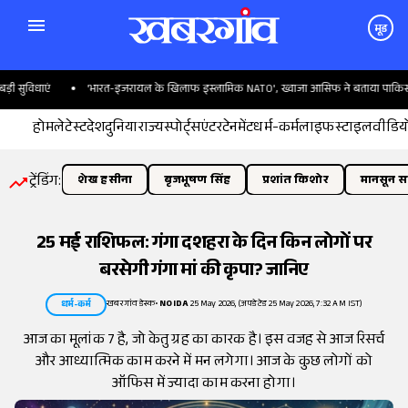
मूड
विधाएं
'भारत-इजरायल के खिलाफ इस्लामिक NATO', ख्वाजा आसिफ ने बताया पाकिस्तान क
होम
लेटेस्ट
देश
दुनिया
राज्य
स्पोर्ट्स
एंटरटेनमेंट
धर्म-कर्म
लाइफस्टाइल
वीडिय
ट्रेंडिंग:
शेख हसीना
बृजभूषण सिंह
प्रशांत किशोर
मानसून सत
25 मई राशिफल: गंगा दशहरा के दिन किन लोगों पर
बरसेगी गंगा मां की कृपा? जानिए
खबरगांव डेस्क
•
NOIDA
25 May 2026, (अपडेटेड 25 May 2026, 7:32 AM IST)
धर्म-कर्म
आज का मूलांक 7 है, जो केतु ग्रह का कारक है। इस वजह से आज रिसर्च
और आध्यात्मिक काम करने में मन लगेगा। आज के कुछ लोगों को
ऑफिस में ज्यादा काम करना होगा।