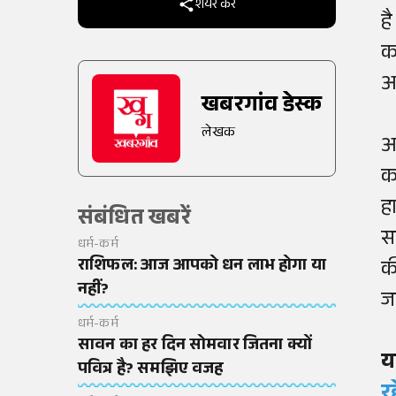
शेयर करें
ह
का
आ
खबरगांव डेस्क
लेखक
आ
क
ह
संबंधित खबरें
स
धर्म-कर्म
राशिफल: आज आपको धन लाभ होगा या
क
नहीं?
ज
धर्म-कर्म
सावन का हर दिन सोमवार जितना क्यों
य
पवित्र है? समझिए वजह
र