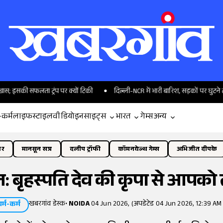
ा ट्रंप पर क्यों टिकी
दिल्ली-NCR में भारी बारिश, सड़कों पर घुटने तक पानी, क
-कर्म
लाइफस्टाइल
वीडियो
इनसाइट्स
भारत
गेम्स
अन्य
ोर
मानसून सत्र
दलीप ट्रॉफी
कॉमनवेल्थ गेम्स
अभिजीत दीपके
 बृहस्पति देव की कृपा से आपको 
खबरगांव डेस्क
•
NOIDA
04 Jun 2026, (अपडेटेड 04 Jun 2026, 12:39 AM 
र्म-कर्म