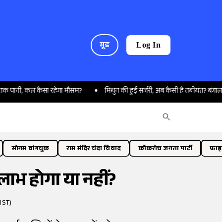
मूड
Log In
ल कैसा रहेगा मौसम?
मिथुन की हुई सर्जरी, अब कैसी है तबीयत? बंगाल सीएम शुभेंदु 
सोनम वांगचुक
राम मंदिर चंदा विवाद
कॉकरोच जनता पार्टी
फ्रा
लाभ होगा या नहीं?
IST)