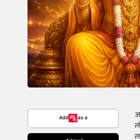
Add
as a
आ
Trusted Source on
ल
ल