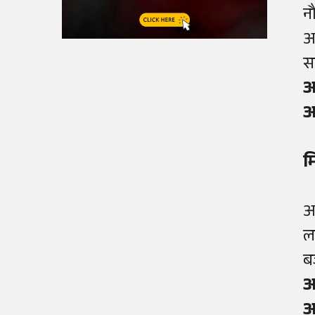
न
अ
स
आ
आ
म
आ
ल
ब
आ
आ