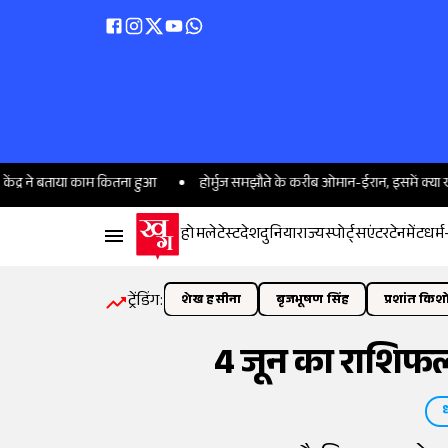
ाया काम कितना हुआ
होर्मुज समझौते के करीब ओमान-ईरान, इसमें क्या खास; इसकी सफलत
होम
लेटेस्ट
देश
दुनिया
राज्य
स्पोर्ट्स
एंटरटेनमेंट
धर्म
ट्रेंडिंग:
शेख हसीना
बृजभूषण सिंह
प्रशांत किश
4 जून का राशिफल:
ध