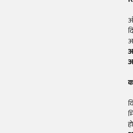
स
ऑ
द
आ
आ
आ
क
वि
म
ह