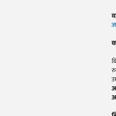
य
ज
क
ब
र
उ
आ
आ