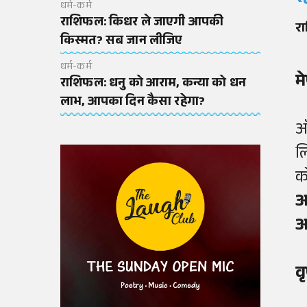
धर्म-कर्म
राशिफल: किधर ले जाएगी आपकी
र
किस्मत? सब जान लीजिए
धर्म-कर्म
म
राशिफल: धनु को आराम, कन्या को धन
लाभ, आपका दिन कैसा रहेगा?
ऑ
ल
क
आ
आ
व