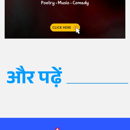
और पढ़ें