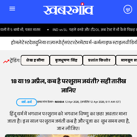
मूड
में 5 बच्चे भी; पसरा मातम
IND vs SL: पहले वनडे और टी20I, अब टेस्ट में भी कैसे पिछड़ रहे ह
होम
लेटेस्ट
देश
दुनिया
राज्य
स्पोर्ट्स
एंटरटेनमेंट
धर्म-कर्म
लाइफस्टाइल
वीडिय
ट्रेंडिंग:
शेख हसीना
बृजभूषण सिंह
प्रशांत किशोर
मानसून सत
18 या 19 अप्रैल, कब है परशुराम जयंती? सही तारीख
जानिए
खबरगांव डेस्क
•
NOIDA
12 Apr 2026, (अपडेटेड 12 Apr 2026, 9:11 AM IST)
धर्म-कर्म
हिंदू धर्म में भगवान परशुराम को भगवान विष्णु का छठा अवतार माना
जाता है। इस साल परशुराम जयंती कब है और पूजा का शुभ समय क्या है,
जान लीजिए।