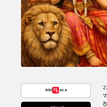
Add
as a
2
Trusted Source on
'
द