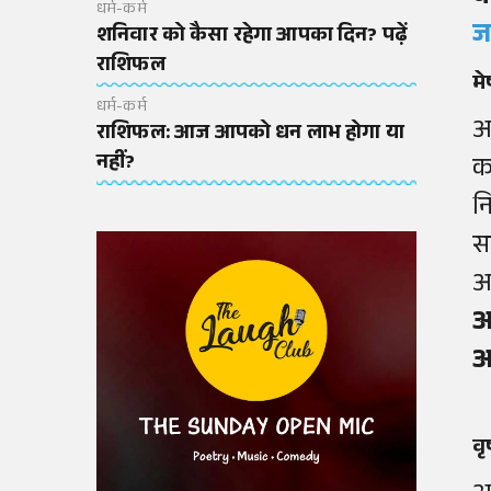
धर्म-कर्म
ज
शनिवार को कैसा रहेगा आपका दिन? पढ़ें
राशिफल
म
धर्म-कर्म
आ
राशिफल: आज आपको धन लाभ होगा या
नहीं?
क
न
स
अ
आ
आ
व