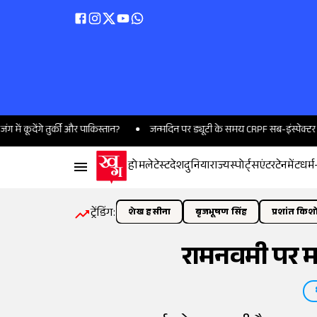
ुर्की और पाकिस्तान?
जन्मदिन पर ड्यूटी के समय CRPF सब-इंस्पेक्टर को आया हार्ट
होम
लेटेस्ट
देश
दुनिया
राज्य
स्पोर्ट्स
एंटरटेनमेंट
धर्म
ट्रेंडिंग:
शेख हसीना
बृजभूषण सिंह
प्रशांत किश
रामनवमी पर मा