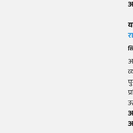
आ
य
र
स
आ
व
प
प
ऊ
आ
आ