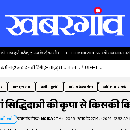
 अटैक, इलाज के दौरान मौत
FCRA Bill 2026 पर क्यों मचा घमासान? विदेशी फंडिंग क
-कर्म
लाइफस्टाइल
वीडियो
इनसाइट्स
भारत
गेम्स
अन्य
ोर
मानसून सत्र
दलीप ट्रॉफी
कॉमनवेल्थ गेम्स
अभिजीत दीपके
ं सिद्धिदात्री की कृपा से किसकी 
खबरगांव डेस्क
•
NOIDA
27 Mar 2026, (अपडेटेड 27 Mar 2026, 12:32 AM 
धर्म-कर्म