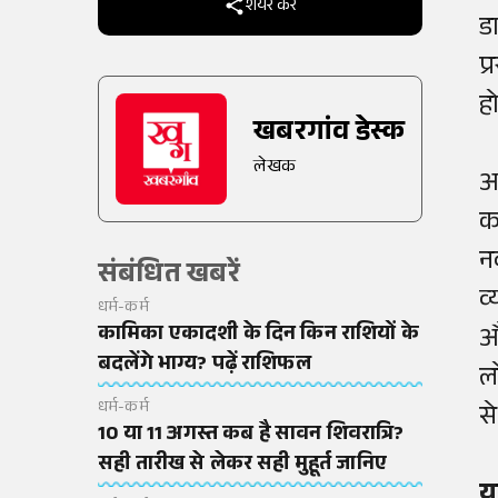
शेयर करें
ड
प
ह
खबरगांव डेस्क
लेखक
आ
क
न
संबंधित खबरें
व
धर्म-कर्म
कामिका एकादशी के दिन किन राशियों के
औ
बदलेंगे भाग्य? पढ़ें राशिफल
लो
धर्म-कर्म
स
10 या 11 अगस्त कब है सावन शिवरात्रि?
सही तारीख से लेकर सही मुहूर्त जानिए
य