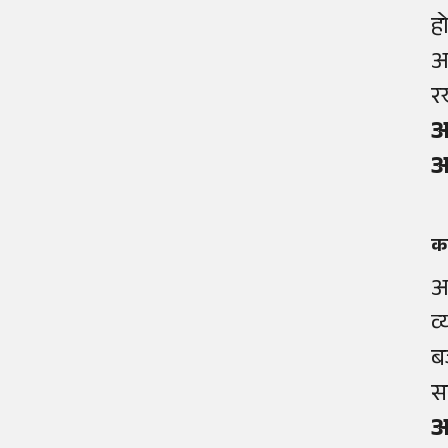
ह
अ
र
आ
आ
कर
आ
व
ब
स
आ