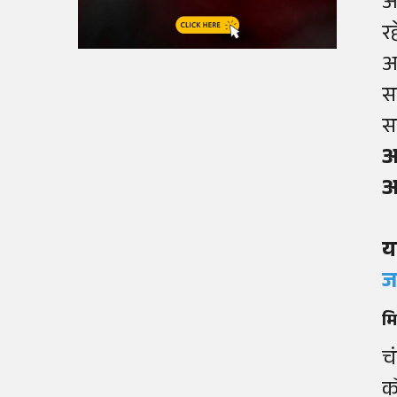
आ
र
आ
स
स
आ
आ
य
ज
म
च
क