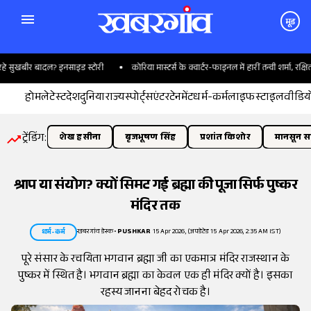
मूड
 सुखबीर बादल? इनसाइड स्टोरी
कोरिया मास्टर्स के क्वार्टर-फाइनल में हारीं तन्वी शर्मा, रक्षिता न
होम
लेटेस्ट
देश
दुनिया
राज्य
स्पोर्ट्स
एंटरटेनमेंट
धर्म-कर्म
लाइफस्टाइल
वीडिय
ट्रेंडिंग:
शेख हसीना
बृजभूषण सिंह
प्रशांत किशोर
मानसून सत
श्राप या संयोग? क्यों सिमट गई ब्रह्मा की पूजा सिर्फ पुष्कर
मंदिर तक
खबरगांव डेस्क
•
PUSHKAR
15 Apr 2026, (अपडेटेड 15 Apr 2026, 2:35 AM IST)
धर्म-कर्म
पूरे संसार के रचयिता भगवान ब्रह्मा जी का एकमात्र मंदिर राजस्थान के
पुष्कर में स्थित है। भगवान ब्रह्मा का केवल एक ही मंदिर क्यों है। इसका
रहस्य जानना बेहद रोचक है।