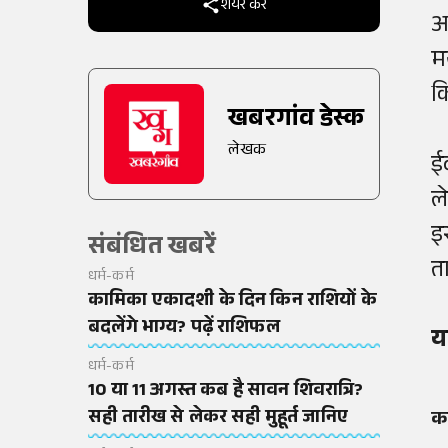
शेयर करें
अ
म
क
खबरगांव डेस्क
लेखक
ई
ल
इ
संबंधित खबरें
त
धर्म-कर्म
कामिका एकादशी के दिन किन राशियों के
बदलेंगे भाग्य? पढ़ें राशिफल
य
धर्म-कर्म
10 या 11 अगस्त कब है सावन शिवरात्रि?
सही तारीख से लेकर सही मुहूर्त जानिए
क