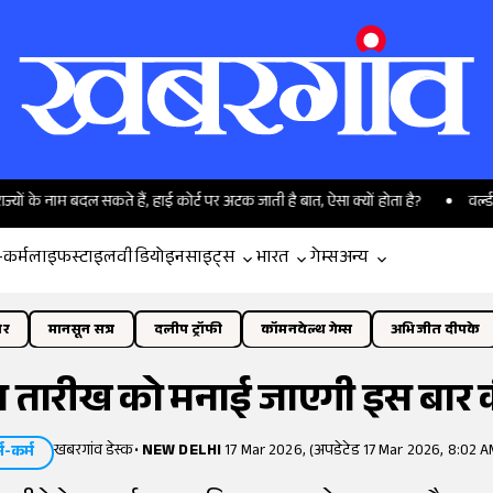
ाम बदल सकते हैं, हाई कोर्ट पर अटक जाती है बात, ऐसा क्यों होता है?
वर्ल्ड एथलेटिक
-कर्म
लाइफस्टाइल
वीडियो
इनसाइट्स
भारत
गेम्स
अन्य
ोर
मानसून सत्र
दलीप ट्रॉफी
कॉमनवेल्थ गेम्स
अभिजीत दीपके
किस तारीख को मनाई जाएगी इस बार
खबरगांव डेस्क
•
NEW DELHI
17 Mar 2026, (अपडेटेड 17 Mar 2026, 8:02 A
्म-कर्म