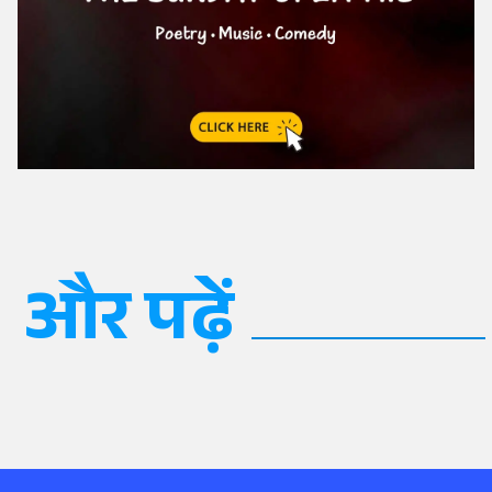
और पढ़ें