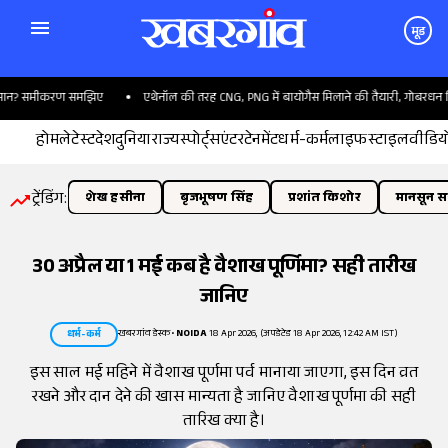
मूड
मान? समीकरण समझिए
एथेनॉल की तरह CNG, PNG में बायोगैस मिलाने की तैयारी, गोबरधन म
होम
लेटेस्ट
देश
दुनिया
राज्य
स्पोर्ट्स
एंटरटेनमेंट
धर्म-कर्म
लाइफस्टाइल
वीडिय
ट्रेंडिंग:
शेख हसीना
बृजभूषण सिंह
प्रशांत किशोर
मानसून सत
30 अप्रैल या 1 मई कब है वैशाख पूर्णिमा? सही तारीख
जानिए
खबरगांव डेस्क
•
NOIDA
18 Apr 2026, (अपडेटेड 18 Apr 2026, 12:42 AM IST)
धर्म-कर्म
इस साल मई महिने में वैशाख पूर्णमा पर्व मानाया जाएगा, इस दिन व्रत
रखने और दान देने की खास मान्यता है जानिए वैशाख पूर्णमा की सही
तारिख क्या है।