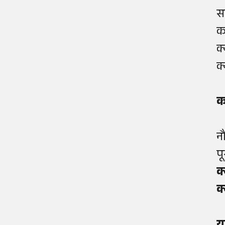
स
क
क
क
क
न
प
क्
क्