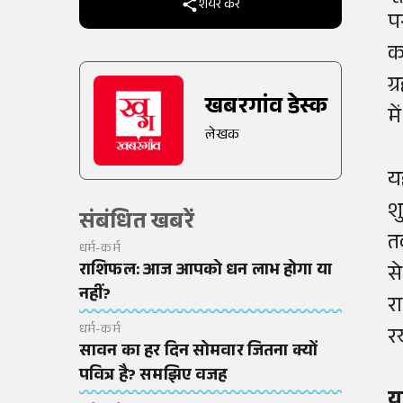
शेयर करें
प
कर
ग
खबरगांव डेस्क
म
लेखक
य
श
संबंधित खबरें
त
धर्म-कर्म
राशिफल: आज आपको धन लाभ होगा या
स
नहीं?
र
धर्म-कर्म
र
सावन का हर दिन सोमवार जितना क्यों
पवित्र है? समझिए वजह
य