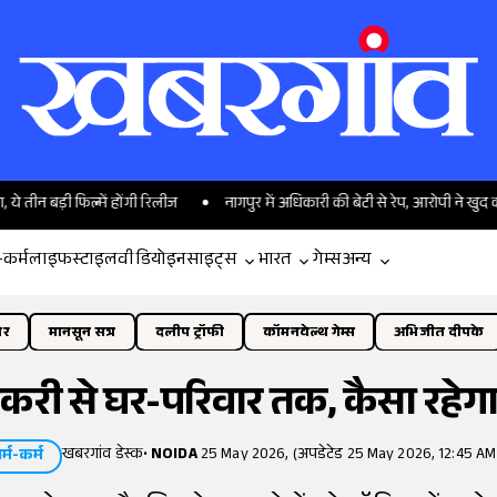
िल्में होंगी रिलीज
नागपुर में अधिकारी की बेटी से रेप, आरोपी ने खुद को पहुंचाई चोट; 
-कर्म
लाइफस्टाइल
वीडियो
इनसाइट्स
भारत
गेम्स
अन्य
ोर
मानसून सत्र
दलीप ट्रॉफी
कॉमनवेल्थ गेम्स
अभिजीत दीपके
करी से घर-परिवार तक, कैसा रहेग
खबरगांव डेस्क
•
NOIDA
25 May 2026, (अपडेटेड 25 May 2026, 12:45 AM
र्म-कर्म