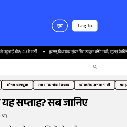
मूड
Log In
ICU में भर्ती
कुल्लू विधायक सुंदर सिंह ठाकुर बनेंगे मंत्री, सुक्खू कैबिनेट का विस्तार
सोनम वांगचुक
राम मंदिर चंदा विवाद
कॉकरोच जनता पार्टी
फ्रा
ा यह सप्ताह? सब जानिए
 IST)