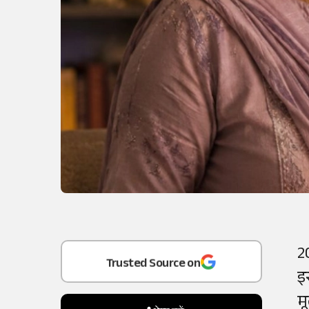
Add
as a
2
Trusted Source on
इ
म