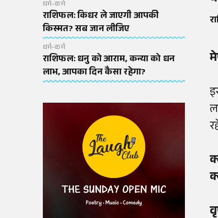
धर्म-कर्म
राशिफल: किधर ले जाएगी आपकी
र
किस्मत? सब जान लीजिए
धर्म-कर्म
म
राशिफल: धनु को आराम, कन्या को धन
लाभ, आपका दिन कैसा रहेगा?
इ
ल
र
क्
क्
व