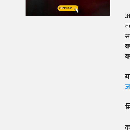
आ
न
स
क्
क
य
ज
म
क