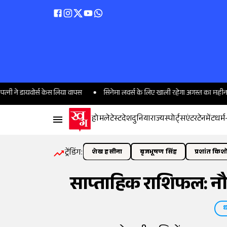
र्स केस लिया वापस
सिनेमा लवर्स के लिए खाली रहेगा अगस्त का महीना, ये तीन बड़ी फ
होम
लेटेस्ट
देश
दुनिया
राज्य
स्पोर्ट्स
एंटरटेनमेंट
धर्म
ट्रेंडिंग:
शेख हसीना
बृजभूषण सिंह
प्रशांत किश
साप्ताहिक राशिफल: नौ
ध