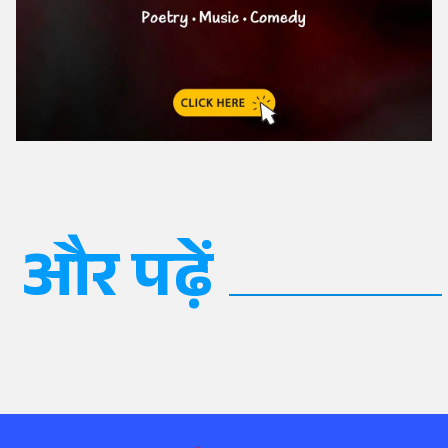
और पढ़ें