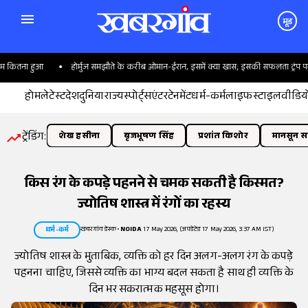
मूड
कितना हुआ
होर्मुज समझौते के करीब ओमान-ईरान, इसमें क्या खास; इसकी सफलता ट्रंप पर क्य
होम
लेटेस्ट
देश
दुनिया
राज्य
स्पोर्ट्स
एंटरटेनमेंट
धर्म-कर्म
लाइफस्टाइल
वीडिय
ट्रेंडिंग:
शेख हसीना
बृजभूषण सिंह
प्रशांत किशोर
मानसून सत
किस रंग के कपड़े पहनने से चमक सकती है किस्मत?
ज्योतिष शास्त्र में रंगों का रहस्य
खबरगांव डेस्क
•
NOIDA
17 May 2026, (अपडेटेड 17 May 2026, 3:37 AM IST)
धर्म-कर्म
ज्योतिष शास्त्र के मुताबिक, व्यक्ति को हर दिन अलग-अलग रंग के कपड़े
पहनना चाहिए, जिससे व्यक्ति का भाग्य बदल सकता है साथ ही व्यक्ति के
दिन भर सकरात्मक महसूस होगा।