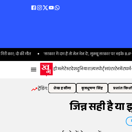
 दो की मौत
'सरकार में दम है तो जेल भेज दे', सुक्खू सरकार पर भड़के BJP विधायक सु
होम
लेटेस्ट
देश
दुनिया
राज्य
स्पोर्ट्स
एंटरटेनमेंट
धर्म
ट्रेंडिंग:
शेख हसीना
बृजभूषण सिंह
प्रशांत किश
जिन्न सही है या 