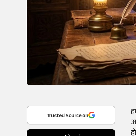
Add
as a
ह
Trusted Source on
अ
ह