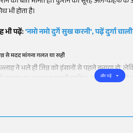
ुरान की बात मानते हों। कुरान की सूरह अल-कहफ के अनु
रोध भी होता है।
ह भी पढ़ें:
'नमो नमो दुर्गे सुख करनी', पढ़ें दुर्गा चा
न्न से मदद मांगना गलत या सही
ल्लाह ने भले ही जिन्न को इंसानों से पहले बनाया हो, 
और पढ़ें
ी इबादत या आराधना करनी चाहिए। कुरान में जिन्न से स