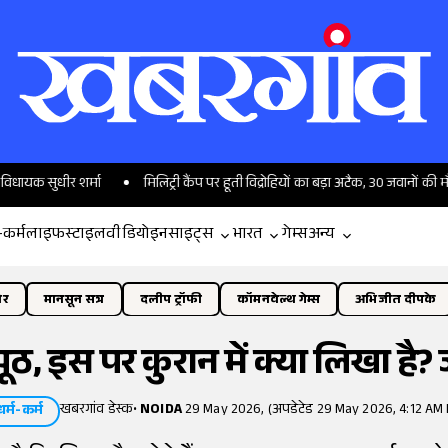
धीर शर्मा
मिलिट्री कैंप पर हूती विद्रोहियों का बड़ा अटैक, 30 जवानों की मौत और 
-कर्म
लाइफस्टाइल
वीडियो
इनसाइट्स
भारत
गेम्स
अन्य
ोर
मानसून सत्र
दलीप ट्रॉफी
कॉमनवेल्थ गेम्स
अभिजीत दीपके
झूठ, इस पर कुरान में क्या लिखा है?
खबरगांव डेस्क
•
NOIDA
29 May 2026, (अपडेटेड 29 May 2026, 4:12 AM 
धर्म-कर्म