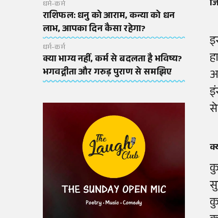
जि
धर्म-कर्म
राशिफल: धनु को आराम, कन्या को धन
लाभ, आपका दिन कैसा रहेगा?
इ
धर्म-कर्म
ह
क्या भाग्य नहीं, कर्म से बदलता है भविष्य?
भगवद्गीता और गरुड़ पुराण से समझिए
अ
इ
स
क्
क
स
क