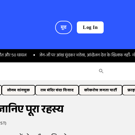
मूड
Log In
50 घायल
जेन-जी पर आंख मूंदकर भरोसा, आंदोलन देश के खिलाफ नहीं- मोहन भागव
सोनम वांगचुक
राम मंदिर चंदा विवाद
कॉकरोच जनता पार्टी
फ्रा
 जानिए पूरा रहस्य
IST)