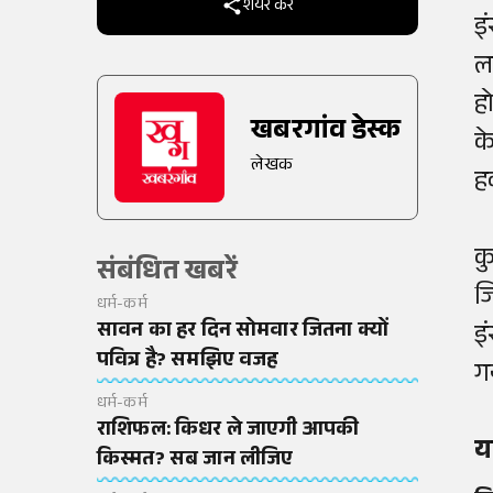
शेयर करें
इ
ल
ह
खबरगांव डेस्क
क
लेखक
हक
कु
संबंधित खबरें
जि
धर्म-कर्म
सावन का हर दिन सोमवार जितना क्यों
इ
पवित्र है? समझिए वजह
ग
धर्म-कर्म
राशिफल: किधर ले जाएगी आपकी
य
किस्मत? सब जान लीजिए