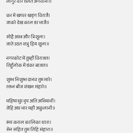
लांगुर वीर चलत अगवानी॥
कर में खप्पर खड्ग विराजै।
जाको देख काल डर भाजै॥
सोहै अस्त्र और त्रिशूला।
जाते उठत शत्रु हिय शूला॥
नगरकोट में तुम्हीं विराजत।
तिहुँलोक में डंका बाजत॥
शुम्भ निशुम्भ दानव तुम मारे।
रक्तन बीज शंखन संहारे॥
महिषासुर नृप अति अभिमानी।
जेहि अघ भार मही अकुलानी॥
रूप कराल कालिका धारा।
सेन सहित तुम तिहि संहारा॥