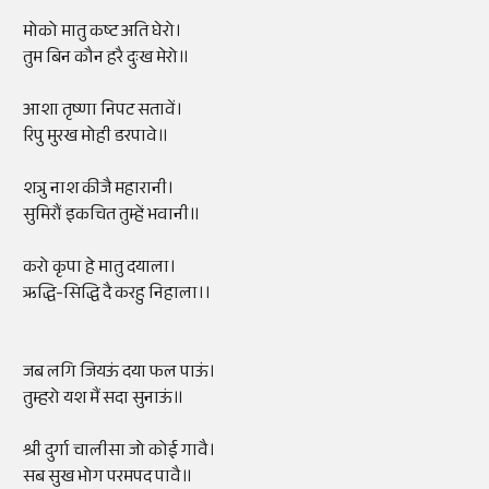
मोको मातु कष्ट अति घेरो।
तुम बिन कौन हरै दुःख मेरो॥
आशा तृष्णा निपट सतावें।
रिपु मुरख मोही डरपावे॥
शत्रु नाश कीजै महारानी।
सुमिरौं इकचित तुम्हें भवानी॥
करो कृपा हे मातु दयाला।
ऋद्धि-सिद्धि दै करहु निहाला।।
जब लगि जियऊं दया फल पाऊं।
तुम्हरो यश मैं सदा सुनाऊं॥
श्री दुर्गा चालीसा जो कोई गावै।
सब सुख भोग परमपद पावै॥