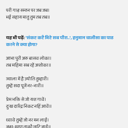
परी गाढ़ सन्तन पर जब जब।
भई सहाय मातु तुम तब तब॥
यह भी पढ़ें:
'संकट कटै मिटे सब पीरा..', हनुमान चालीसा का पाठ
करने से क्या होगा?
आभा पुरी अरु बासव लोका।
तब महिमा सब रहें अशोका॥
ज्वाला में है ज्योति तुम्हारी।
तुम्हें सदा पूजें नर-नारी॥
प्रेम भक्ति से जो यश गावें।
दुःख दारिद्र निकट नहिं आवें॥
ध्यावे तुम्हें जो नर मन लाई।
जन्म-मरण ताकौ छुटि जाई॥