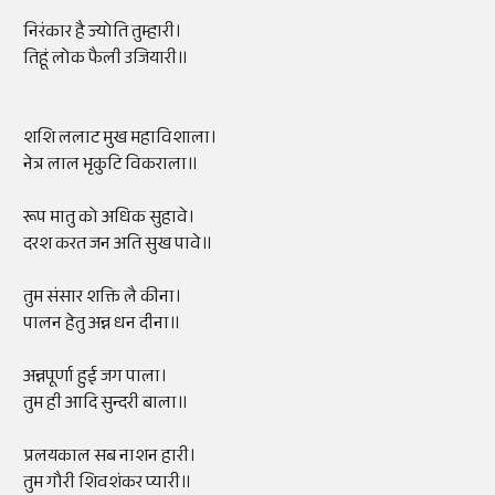
निरंकार है ज्योति तुम्हारी।
तिहूं लोक फैली उजियारी॥
शशि ललाट मुख महाविशाला।
नेत्र लाल भृकुटि विकराला॥
रूप मातु को अधिक सुहावे।
दरश करत जन अति सुख पावे॥
तुम संसार शक्ति लै कीना।
पालन हेतु अन्न धन दीना॥
अन्नपूर्णा हुई जग पाला।
तुम ही आदि सुन्दरी बाला॥
प्रलयकाल सब नाशन हारी।
तुम गौरी शिवशंकर प्यारी॥