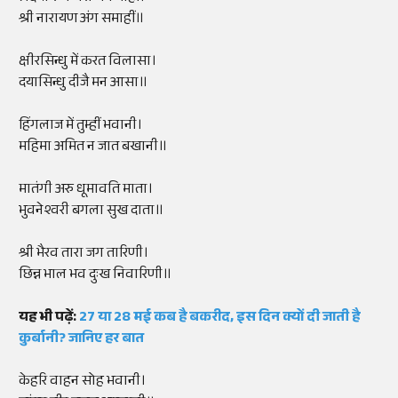
श्री नारायण अंग समाहीं॥
क्षीरसिन्धु में करत विलासा।
दयासिन्धु दीजै मन आसा॥
हिंगलाज में तुम्हीं भवानी।
महिमा अमित न जात बखानी॥
मातंगी अरु धूमावति माता।
भुवनेश्वरी बगला सुख दाता॥
श्री भैरव तारा जग तारिणी।
छिन्न भाल भव दुःख निवारिणी॥
यह भी पढ़ें:
27 या 28 मई कब है बकरीद, इस दिन क्यों दी जाती है
कुर्बानी? जानिए हर बात
केहरि वाहन सोह भवानी।