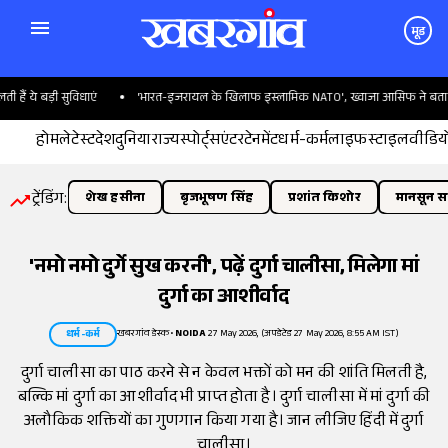
मूड
े बड़ी सुविधाएं
'भारत-इजरायल के खिलाफ इस्लामिक NATO', ख्वाजा आसिफ ने बताया पाकि
होम
लेटेस्ट
देश
दुनिया
राज्य
स्पोर्ट्स
एंटरटेनमेंट
धर्म-कर्म
लाइफस्टाइल
वीडिय
ट्रेंडिंग:
शेख हसीना
बृजभूषण सिंह
प्रशांत किशोर
मानसून सत
'नमो नमो दुर्गे सुख करनी', पढ़ें दुर्गा चालीसा, मिलेगा मां
दुर्गा का आशीर्वाद
खबरगांव डेस्क
•
NOIDA
27 May 2026, (अपडेटेड 27 May 2026, 8:55 AM IST)
धर्म-कर्म
दुर्गा चालीसा का पाठ करने से न केवल भक्तों को मन की शांति मिलती है,
बल्कि मां दुर्गा का आशीर्वाद भी प्राप्त होता है। दुर्गा चालीसा में मां दुर्गा की
अलौकिक शक्तियों का गुणगान किया गया है। जान लीजिए हिंदी में दुर्गा
चालीसा।