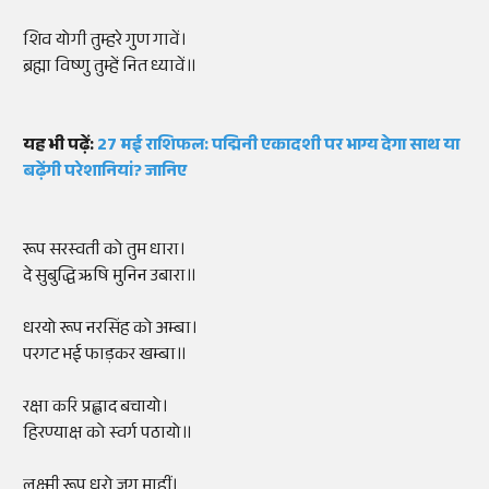
शिव योगी तुम्हरे गुण गावें।
ब्रह्मा विष्णु तुम्हें नित ध्यावें॥
यह भी पढ़ें:
27 मई राशिफल: पद्मिनी एकादशी पर भाग्य देगा साथ या
बढ़ेंगी परेशानियां? जानिए
रूप सरस्वती को तुम धारा।
दे सुबुद्धि ऋषि मुनिन उबारा॥
धरयो रूप नरसिंह को अम्बा।
परगट भई फाड़कर खम्बा॥
रक्षा करि प्रह्लाद बचायो।
हिरण्याक्ष को स्वर्ग पठायो॥
लक्ष्मी रूप धरो जग माहीं।