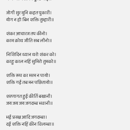
जोगी सुर मुनि कहत पुकारी।
योग न हो बिन शक्ति तुम्हारी॥
शंकर आचारज तप कीनो।
काम क्रोध जीति सब लीनो॥
निशिदिन ध्यान धरो शंकर को।
काहु काल नहिं सुमिरो तुमको॥
शक्ति रूप का मरम न पायो।
शक्ति गई तब मन पछितायो॥
शरणागत हुई कीर्ति बखानी।
जय जय जय जगदम्ब भवानी॥
भई प्रसन्न आदि जगदम्बा।
दई शक्ति नहिं कीन विलम्बा॥