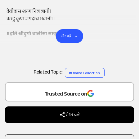
देवीदास शरण निज जानी।
करहु कृपा जगदम्ब भवानी॥
॥इति श्रीदुर्गा चालीसा सम्पूर्ण॥
और पढ़ें
Related Topic:
#
Chalisa Collection
Add
as a
Trusted Source on
शेयर करें