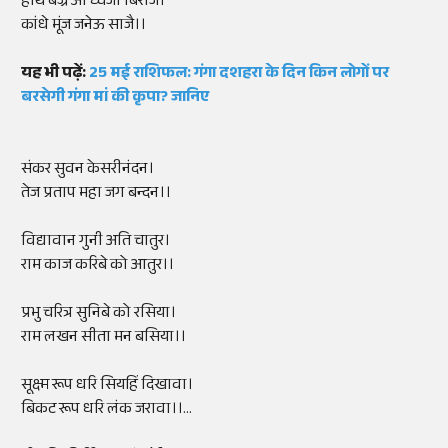
हाथ बज्र औ ध्वजा बिराजै।
कांधे मूंज जनेऊ साजै।।
यह भी पढ़ें:
25 मई राशिफल: गंगा दशहरा के दिन किन लोगों पर
बरसेगी गंगा मां की कृपा? जानिए
संकर सुवन केसरीनंदन।
तेज प्रताप महा जग बन्दन।।
विद्यावान गुनी अति चातुर।
राम काज करिबे को आतुर।।
प्रभु चरित्र सुनिबे को रसिया।
राम लखन सीता मन बसिया।।
सूक्ष्म रूप धरि सियहिं दिखावा।
बिकट रूप धरि लंक जरावा।।