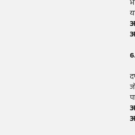
भव
य
आ
आ
6
द
ज
प
आ
आ