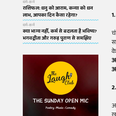
धर्म-कर्म
राशिफल: धनु को आराम, कन्या को धन
1
लाभ, आपका दिन कैसा रहेगा?
धर्म-कर्म
क्या भाग्य नहीं, कर्म से बदलता है भविष्य?
च
भगवद्गीता और गरुड़ पुराण से समझिए
स
क
आ
आ
2
आ
ख