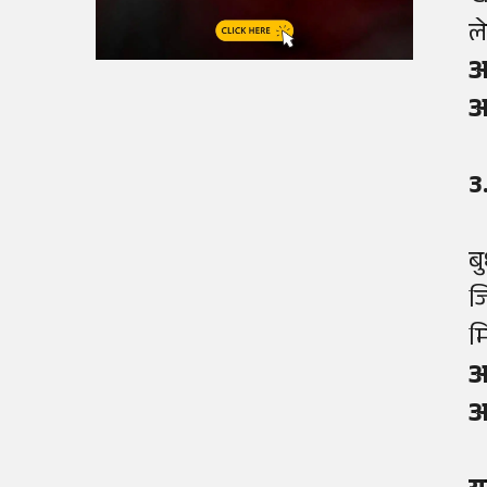
ल
आ
आ
3
ब
ज
म
आ
आ