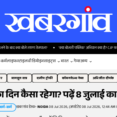
या बोले तरुण तेजपाल?
'क्या बोलती पब्लिक' अभियान क्या है? CJP फाउंडर अभिजीत
-कर्म
लाइफस्टाइल
वीडियो
इनसाइट्स
भारत
गेम्स
अन्य
ोर
मानसून सत्र
दलीप ट्रॉफी
कॉमनवेल्थ गेम्स
अभिजीत दीपके
ा दिन कैसा रहेगा? पढ़ें 8 जुलाई 
खबरगांव डेस्क
•
NOIDA
08 Jul 2026, (अपडेटेड 08 Jul 2026, 12:44 AM 
धर्म-कर्म