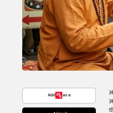
Add
as a
आ
Trusted Source on
आ
च