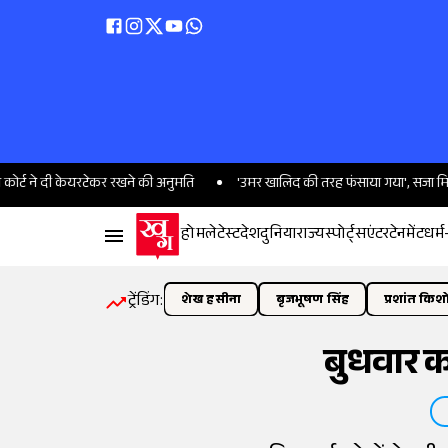
केयरटेकर रखने की अनुमति
'उमर खालिद की तरह फंसाया गया', सजा मिलने के बाद क्
होम
लेटेस्ट
देश
दुनिया
राज्य
स्पोर्ट्स
एंटरटेनमेंट
धर्म
ट्रेंडिंग:
शेख हसीना
बृजभूषण सिंह
प्रशांत किश
बुधवार क