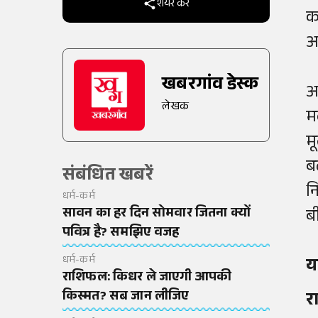
शेयर करें
क
आ
खबरगांव डेस्क
आ
लेखक
म
म
ब
संबंधित खबरें
न
धर्म-कर्म
सावन का हर दिन सोमवार जितना क्यों
ब
पवित्र है? समझिए वजह
धर्म-कर्म
य
राशिफल: किधर ले जाएगी आपकी
किस्मत? सब जान लीजिए
र