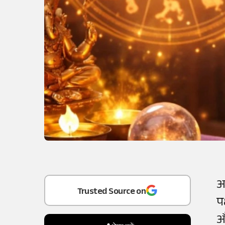
आ
Add
as a
पक
Trusted Source on
औ