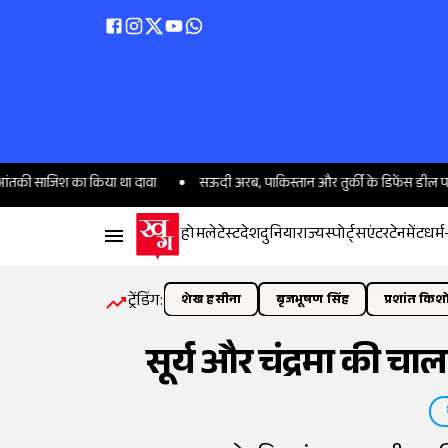
का किया था दावा
सऊदी अरब, पाकिस्तान और तुर्की के डिफेंस डील पर भारत ने क्या
होम
लेटेस्ट
देश
दुनिया
राज्य
स्पोर्ट्स
एंटरटेनमेंट
धर्म
ट्रेंडिंग:
शेख हसीना
बृजभूषण सिंह
प्रशांत किश
सूर्य और चंद्रमा की चा