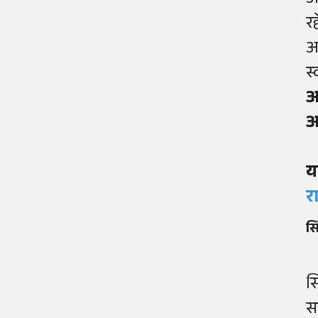
आ
र
आ
स्
आ
आ
य
र
स
स
सम