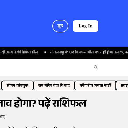
मूड
Log In
 डिफेंस डील
तमिलनाडु के CM विजय-संगीता का नहीं होगा तलाक, पत्नी ने डायवोर्स
सोनम वांगचुक
राम मंदिर चंदा विवाद
कॉकरोच जनता पार्टी
फ्रा
दलाव होगा? पढ़ें राशिफल
IST)