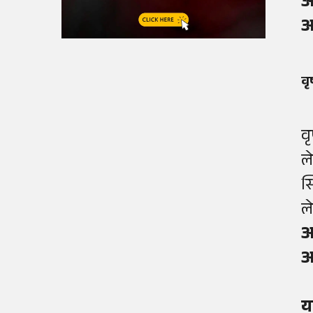
आ
आ
व
व
ल
स
ल
आ
आ
य