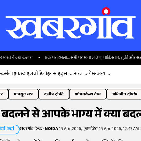
 कहा?
एक पर हमला... सभी पर माना जाएगा, पाकिस्तान, तुर्की और सऊदी अरब ने की
-कर्म
लाइफस्टाइल
वीडियो
इनसाइट्स
भारत
गेम्स
अन्य
ोर
मानसून सत्र
दलीप ट्रॉफी
कॉमनवेल्थ गेम्स
अभिजीत दीपके
ल बदलने से आपके भाग्य में क्या ब
खबरगांव डेस्क
•
NOIDA
15 Apr 2026, (अपडेटेड 15 Apr 2026, 12:47 AM 
धर्म-कर्म