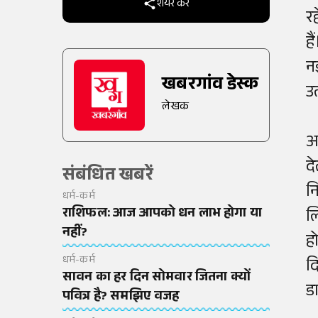
शेयर करें
रह
ह
न
खबरगांव डेस्क
उत
लेखक
आ
द
संबंधित खबरें
न
धर्म-कर्म
राशिफल: आज आपको धन लाभ होगा या
ल
नहीं?
ह
धर्म-कर्म
द
सावन का हर दिन सोमवार जितना क्यों
ड
पवित्र है? समझिए वजह