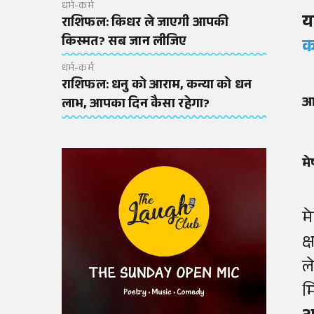
धर्म-कर्म
य
राशिफल: किधर ले जाएगी आपकी
किस्मत? सब जान लीजिए
क
धर्म-कर्म
राशिफल: धनु को आराम, कन्या को धन
आ
लाभ, आपका दिन कैसा रहेगा?
मे
म
क
ल
म