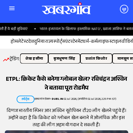
मूड
ये बड़ी सुविधाएं
'भारत-इजरायल के खिलाफ इस्लामिक NATO', ख्वाजा आसिफ ने बताया पाक
होम
लेटेस्ट
देश
दुनिया
राज्य
स्पोर्ट्स
एंटरटेनमेंट
धर्म-कर्म
लाइफस्टाइल
वीडिय
ट्रेंडिंग:
शेख हसीना
बृजभूषण सिंह
प्रशांत किशोर
मानसून सत
ETPL: क्रिकेट कैसे बनेगा ग्लोबल खेल? रविचंद्रन अश्विन
ने बताया पूरा रोडमैप
खबरगांव डेस्क
•
DUBLIN
02 Jul 2026, (अपडेटेड 02 Jul 2026, 2:25 PM IST)
स्पोर्ट्स
दिग्गज भारतीय स्पिनर आर अश्विन यूरोपियन टी20 लीग खेलने पहुंचे हैं।
उन्होंने कहा है कि क्रिकेट को ग्लोबल खेल बनाने में ओलंपिक और इस
तरह की लीग अहम योगदान दे सकती हैं।