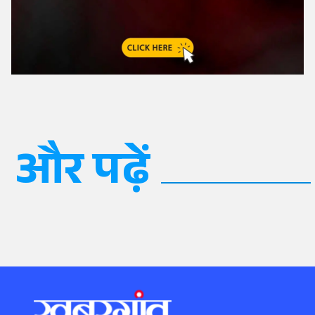
और पढ़ें