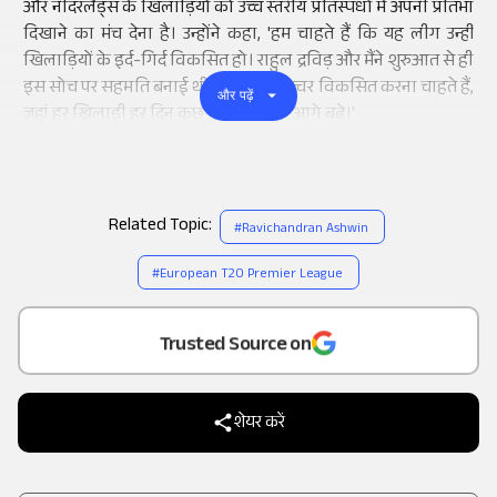
और नीदरलैंड्स के खिलाड़ियों को उच्च स्तरीय प्रतिस्पर्धा में अपनी प्रतिभा
दिखाने का मंच देना है। उन्होंने कहा, 'हम चाहते हैं कि यह लीग उन्हीं
खिलाड़ियों के इर्द-गिर्द विकसित हो। राहुल द्रविड़ और मैंने शुरुआत से ही
इस सोच पर सहमति बनाई थी। हम ऐसा कल्चर विकसित करना चाहते हैं,
और पढ़ें
जहां हर खिलाड़ी हर दिन कुछ नया सीखकर आगे बढ़े।'
Related Topic:
#
Ravichandran Ashwin
#
European T20 Premier League
Add
as a
Trusted Source on
शेयर करें