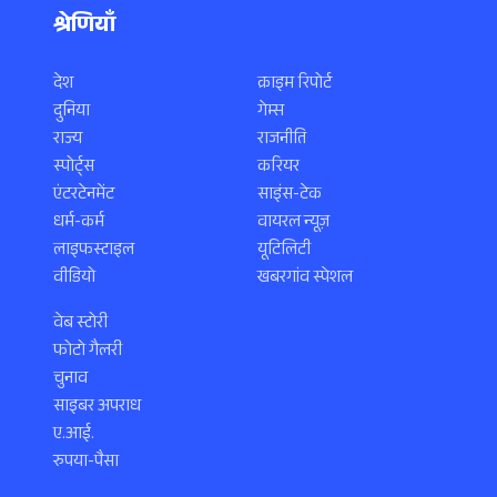
श्रेणियाँ
देश
क्राइम रिपोर्ट
दुनिया
गेम्स
राज्य
राजनीति
स्पोर्ट्स
करियर
एंटरटेनमेंट
साइंस-टेक
धर्म-कर्म
वायरल न्यूज़
लाइफस्टाइल
यूटिलिटी
वीडियो
खबरगांव स्पेशल
वेब स्टोरी
फोटो गैलरी
चुनाव
साइबर अपराध
ए.आई.
रुपया-पैसा