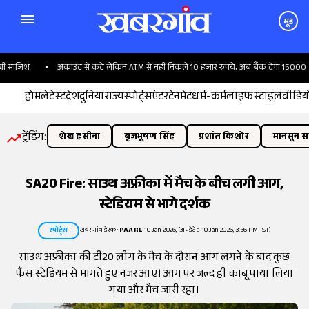
मूड
 साजिश
अकाउंट से कटे लेकिन ATM से नहीं निकले 10 हजार रुपये, अब बैंक देगा 15000
होम
लेटेस्ट
देश
दुनिया
राज्य
स्पोर्ट्स
एंटरटेनमेंट
धर्म-कर्म
लाइफस्टाइल
वीडिय
ट्रेंडिंग:
शेख हसीना
बृजभूषण सिंह
प्रशांत किशोर
मानसून सत
SA20 Fire: साउथ अफ्रीका में मैच के बीच लगी आग,
स्टेडियम से भागे दर्शक
खबरगांव डेस्क
•
PAARL
10 Jan 2026, (अपडेटेड 10 Jan 2026, 3:56 PM IST)
स्पोर्ट्स
साउथ अफ्रीका की टी20 लीग के मैच के दौरान आग लगने के बाद कुछ
फैंस स्टेडियम से भागते हुए नजर आए। आग पर जल्द ही काबू पाया लिया
गया और मैच जारी रहा।