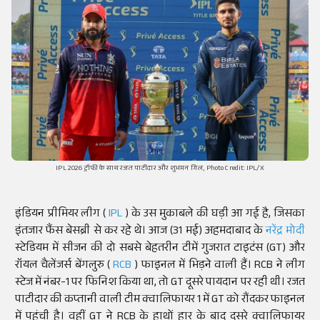
IPL 2026 ट्रॉफी के साथ रजत पाटीदार और शुभमन गिल, Photo Credit: IPL/X
इंडियन प्रीमियर लीग (
IPL
) के उस मुकाबले की घड़ी आ गई है, जिसका
इंतजार फैंस बेसब्री से कर रहे थे। आज (31 मई) अहमदाबाद के
नरेंद्र मोदी
स्टेडियम में सीजन की दो सबसे बेहतरीन टीमें गुजरात टाइटंस (GT) और
रॉयल चैलेंजर्स बेंगलुरु (
RCB
) फाइनल में भिड़ने वाली हैं। RCB ने लीग
स्टेज में नंबर-1 पर फिनिश किया था, तो GT दूसरे पायदान पर रही थी। रजत
पाटीदार की कप्तानी वाली टीम क्वालिफायर 1 में GT को रौंदकर फाइनल
में पहुंची है। वहीं GT ने RCB के हाथों हार के बाद दूसरे क्वालिफायर