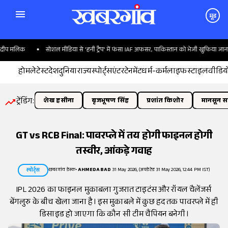
मूड
प मलिक
सोशल मीडिया से 'हनी ट्रैप' में फंसा IAF अफसर, पाकिस्तान को भेजी खुफिया जानकारी
होम
लेटेस्ट
देश
दुनिया
राज्य
स्पोर्ट्स
एंटरटेनमेंट
धर्म-कर्म
लाइफस्टाइल
वीडिय
ट्रेंडिंग:
शेख हसीना
बृजभूषण सिंह
प्रशांत किशोर
मानसून सत
GT vs RCB Final: पावरप्ले में तय होगी फाइनल होगी
तस्वीर, आंकड़े गवाह
खबरगांव डेस्क
•
AHMEDABAD
31 May 2026, (अपडेटेड 31 May 2026, 12:44 PM IST)
स्पोर्ट्स
IPL 2026 का फाइनल मुकाबला गुजरात टाइटंस और रॉयल चैलेंजर्स
बेंगलुरु के बीच खेला जाना है। इस मुकाबले में कुछ हद तक पावरप्ले में ही
डिसाइड हो जाएगा कि कौन सी टीम चैंपियन बनेगी।