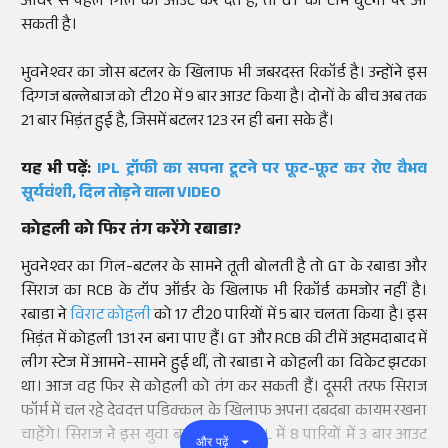
ओवर से पहले गिल को आउट कर देते हैं, तो GT की टीम घुटनों पर आ
सकती है।
भुवनेश्वर का जोस बटलर के खिलाफ भी जबरदस्त रिकॉर्ड है। उन्होंने इस
दिग्गज बल्लेबाज को टी20 में 9 बार आउट किया है। दोनों के बीच अब तक
21 बार भिड़ंत हुई है, जिसमें बटलर 123 रन ही बना सके हैं।
यह भी पढ़ें:
IPL ट्रॉफी का सपना टूटने पर फूट-फूट कर रोए वैभव
सूर्यवंशी, दिल तोड़ने वाला VIDEO
कोहली को फिर तंग करेंगे रबाडा?
भुवनेश्वर का गिल-बटलर के सामने तूती बोलती है तो GT के रबाडा और
सिराज का RCB के टॉप ऑर्डर के खिलाफ भी रिकॉर्ड कमजोर नहीं है।
रबाडा ने
विराट कोहली
को 17 टी20 पारियों में 5 बार चलता किया है। इस
भिड़ंत में कोहली 131 रन बना पाए हैं। GT और RCB की टीमें अहमदाबाद में
लीग स्टेज में आमने-सामने हुई थीं, तो रबाडा ने कोहली का विकेट झटका
था। आज वह फिर से कोहली को तंग कर सकती हैं। दूसरी तरफ सिराज
फॉर्म में चल रहे देवदत्त पडिक्कल के खिलाफ अपना दबदबा कायम रखना
चाहेंगे। सिराज ने इस युवा बल्लेबाज को IPL में 8 पारियों में 3 बार आउट
और पढ़ें