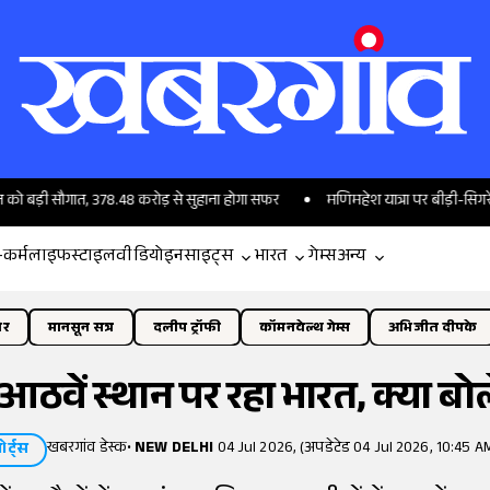
सौगात, 378.48 करोड़ से सुहाना होगा सफर
मणिमहेश यात्रा पर बीड़ी-सिगरेट बैन, छोटे
-कर्म
लाइफस्टाइल
वीडियो
इनसाइट्स
भारत
गेम्स
अन्य
ोर
मानसून सत्र
दलीप ट्रॉफी
कॉमनवेल्थ गेम्स
अभिजीत दीपके
ें आठवें स्थान पर रहा भारत, क्या ब
खबरगांव डेस्क
•
NEW DELHI
04 Jul 2026, (अपडेटेड 04 Jul 2026, 10:45 A
पोर्ट्स