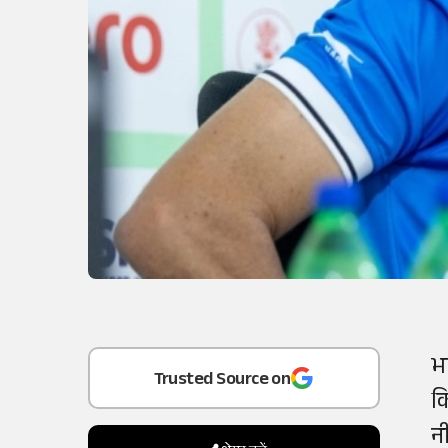
भ
Add
as a
क
Trusted Source on
नी