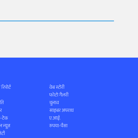
 रिपोर्ट
वेब स्टोरी
फोटो गैलरी
ति
चुनाव
र
साइबर अपराध
स-टेक
ए.आई.
 न्यूज़
रुपया-पैसा
िटी