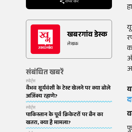
शेयर करें
ह
य
खबरगांव डेस्क
र
लेखक
क
औ
अ
संबंधित खबरें
स्पोर्ट्स
वैभव सूर्यवंशी के टेस्ट खेलने पर क्या बोले
य
अजिंक्य रहाणे?
द
स्पोर्ट्स
व
पाकिस्तान के पूर्व क्रिकेटरों पर बैन का
खतरा, क्या है मामला?
फ