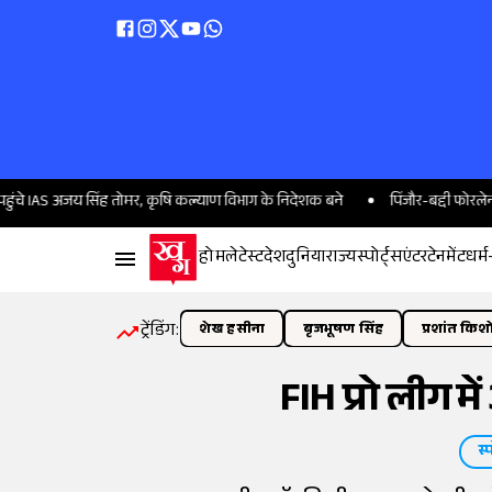
AS अजय सिंह तोमर, कृषि कल्याण विभाग के निदेशक बने
पिंजौर-बद्दी फोरलेन को बड़ी 
होम
लेटेस्ट
देश
दुनिया
राज्य
स्पोर्ट्स
एंटरटेनमेंट
धर्म
ट्रेंडिंग:
शेख हसीना
बृजभूषण सिंह
प्रशांत किश
FIH प्रो लीग म
स्