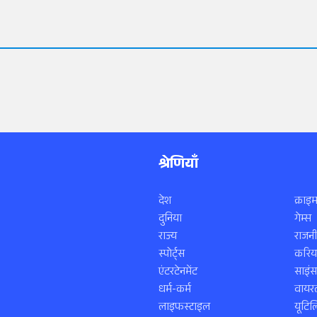
श्रेणियाँ
देश
क्राइम
दुनिया
गेम्स
राज्य
राजनी
स्पोर्ट्स
करिय
एंटरटेनमेंट
साइं
धर्म-कर्म
वायरल
लाइफस्टाइल
यूटिल