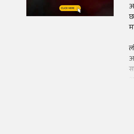
आख
छ
म
ल
अ
स
आ