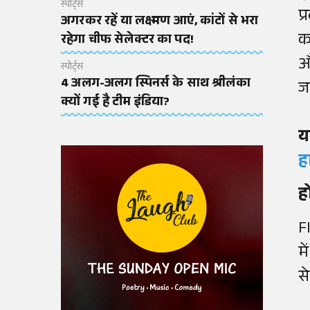
स्पोर्ट्स
प
अगरकर रहें या लक्ष्मण आएं, कांटों से भरा
क
रहेगा चीफ सेलेक्टर का पद!
औ
स्पोर्ट्स
4 अलग-अलग स्पिनर्स के साथ श्रीलंका
ज
क्यों गई है टीम इंडिया?
य
ह
ह
F
म
स