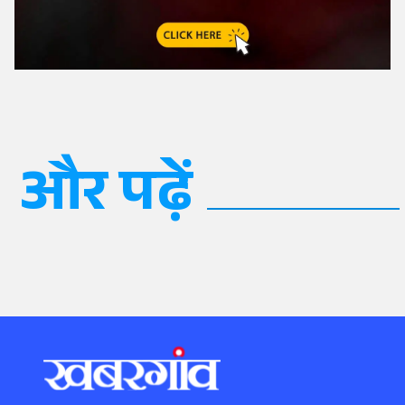
और पढ़ें