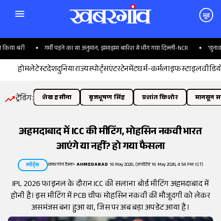
मूड
िया बरी
गर्मी पड़ने का था अनुमान, झमाझम बारिश से भीग गया दिल्ली-NCR
'चुनाव लड़
होम
लेटेस्ट
देश
दुनिया
राज्य
स्पोर्ट्स
एंटरटेनमेंट
धर्म-कर्म
लाइफस्टाइल
वीडिय
ट्रेंडिंग:
शेख हसीना
बृजभूषण सिंह
प्रशांत किशोर
मानसून सत
अहमदाबाद में ICC की मीटिंग, मोहसिन नकवी भारत
आएंगे या नहीं? हो गया फैसला
खबरगांव डेस्क
•
AHMEDABAD
16 May 2026, (अपडेटेड 16 May 2026, 4:54 PM IST)
स्पोर्ट्स
IPL 2026 फाइनल के दौरान ICC की सलाना बोर्ड मीटिंग अहमदाबाद में
होनी है। इस मीटिंग में PCB चीफ मोहसिन नकवी की मौजूदगी को लेकर
असमंजस बना हुआ था, जिस पर अब बड़ा अपडेट आया है।