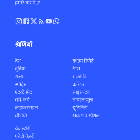
हमारे बारे में
श्रेणियाँ
देश
क्राइम रिपोर्ट
दुनिया
गेम्स
राज्य
राजनीति
स्पोर्ट्स
करियर
एंटरटेनमेंट
साइंस-टेक
धर्म-कर्म
वायरल न्यूज़
लाइफस्टाइल
यूटिलिटी
वीडियो
खबरगांव स्पेशल
वेब स्टोरी
फोटो गैलरी