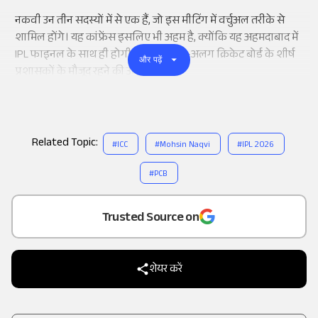
नकवी उन तीन सदस्यों में से एक हैं, जो इस मीटिंग में वर्चुअल तरीके से
शामिल होंगे। यह कांफ्रेंस इसलिए भी अहम है, क्योंकि यह अहमदाबाद में
IPL फाइनल के साथ ही होगी, जिसमें अलग-अलग क्रिकेट बोर्ड के शीर्ष
और पढ़ें
प्रशासकों के मौजूद रहने की उम्मीद है।
Related Topic:
#
ICC
#
Mohsin Naqvi
#
IPL 2026
#
PCB
Add
as a
Trusted Source on
शेयर करें