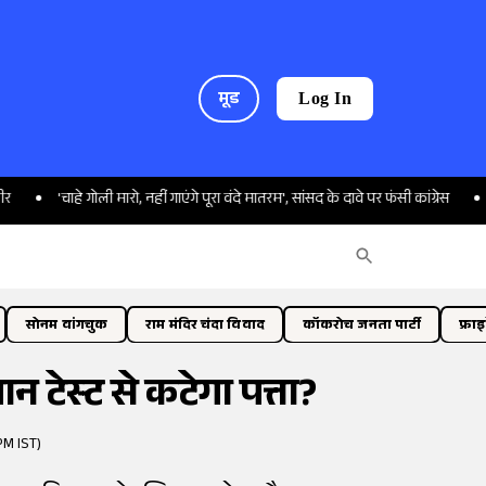
मूड
Log In
चाहे गोली मारो, नहीं गाएंगे पूरा वंदे मातरम', सांसद के दावे पर फंसी कांग्रेस
महाराष्ट्र
सोनम वांगचुक
राम मंदिर चंदा विवाद
कॉकरोच जनता पार्टी
फ्रा
न टेस्ट से कटेगा पत्ता?
PM IST)