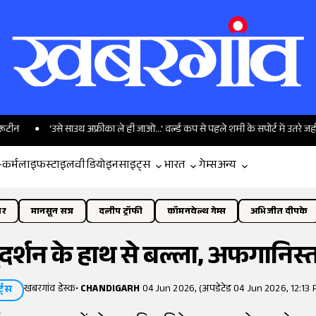
'उसे साउथ अफ्रीका ले ही जाओ...' वर्ल्ड कप से पहले शमी के सपोर्ट में उतरे जहीर
'
-कर्म
लाइफस्टाइल
वीडियो
इनसाइट्स
भारत
गेम्स
अन्य
ोर
मानसून सत्र
दलीप ट्रॉफी
कॉमनवेल्थ गेम्स
अभिजीत दीपके
सुदर्शन के हाथ से बल्ला, अफगानिस्ता
खबरगांव डेस्क
•
CHANDIGARH
04 Jun 2026, (अपडेटेड 04 Jun 2026, 12:13 
्ट्स