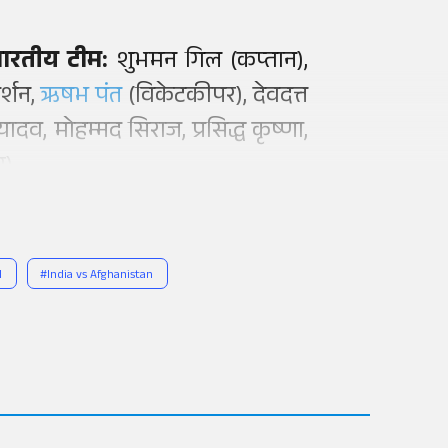
ारतीय टीम:
शुभमन गिल (कप्तान),
र्शन,
ऋषभ पंत
(विकेटकीपर), देवदत्त
 यादव, मोहम्मद सिराज, प्रसिद्ध कृष्णा,
र)
l
#
India vs Afghanistan