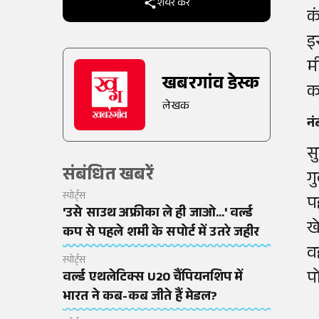
शेयर करें
क
इ
म
खबरगांव डेस्क
क
लेखक
नं
स
संबंधित खबरें
ग
स्पोर्ट्स
प
'उसे साउथ अफ्रीका ले ही जाओ...' वर्ल्ड
ख
कप से पहले शमी के सपोर्ट में उतरे जहीर
व
स्पोर्ट्स
प
वर्ल्ड एथलेटिक्स U20 चैंपियनशिप में
भारत ने कब-कब जीते हैं मेडल?