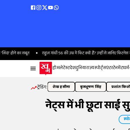
 का सबूत
राहुल गांधी 56 की उम्र में फिट क्यों हैं? उन्हीं से जानिए फिटनेस रूटीन
होम
लेटेस्ट
देश
दुनिया
राज्य
स्पोर्ट्स
एंटरटेनमेंट
धर्म
ट्रेंडिंग:
शेख हसीना
बृजभूषण सिंह
प्रशांत किश
नेट्स में भी छूटा साई 
स्पोर