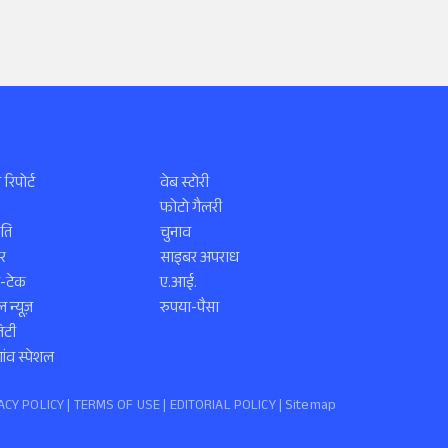
 रिपोर्ट
वेब स्टोरी
फोटो गैलरी
ति
चुनाव
र
साइबर अपराध
स-टेक
ए.आई.
 न्यूज़
रुपया-पैसा
िटी
ंव स्पेशल
ACY POLICY
|
TERMS OF USE
|
EDITORIAL POLICY
| Sitemap