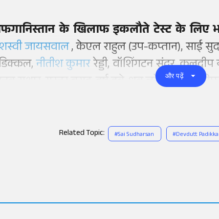
फगानिस्तान के खिलाफ इकलौते टेस्ट के लिए भ
शस्वी जायसवाल
, केएल राहुल (उप-कप्तान), साई सुद
डिक्कल,
नीतीश कुमार
रेड्डी, वॉशिंगटन सुंदर, कुलदीप
और पढ़ें
नव सुथार, गुरनूर बराड़, हर्ष दुबे, ध्रुव जुरेल (विकेटकीप
Related Topic:
#
Sai Sudharsan
#
Devdutt Padikka