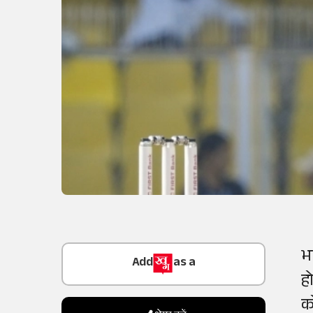
Add
as a
भ
Trusted Source on
ह
क