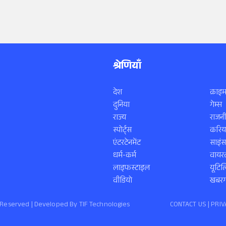
श्रेणियाँ
देश
क्राइम
दुनिया
गेम्स
राज्य
राजनी
स्पोर्ट्स
करिय
एंटरटेनमेंट
साइं
धर्म-कर्म
वायरल
लाइफस्टाइल
यूटिल
वीडियो
खबरगा
ts Reserved | Developed By
TIF Technologies
CONTACT US |
PRIV