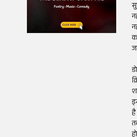
स
न
न
क
ज
ड
क
श
इ
ह
त
ह