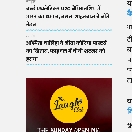
य
स्पोर्ट्स
वर्ल्ड एथलेटिक्स U20 चैंपियनशिप में
क
भारत का धमाल, बसंत-शाहनवाज ने जीते
मेडल
भा
स्पोर्ट्स
ट
अश्मिता चालिहा ने जीता कोरिया मास्टर्स
ब
का खिताब, फाइनल में चीनी शटलर को
प
हराया
'
द
य
द
सु