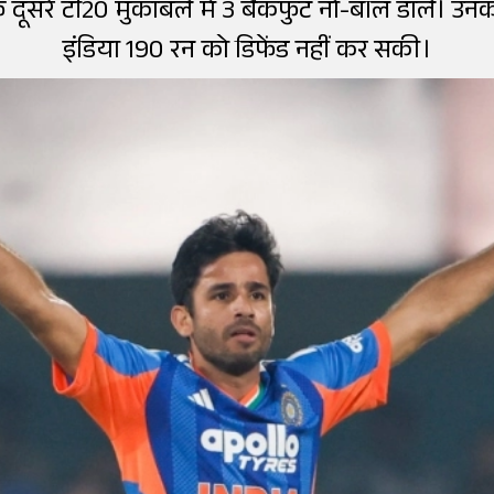
िलाफ दूसरे टी20 मुकाबले में 3 बैकफुट नो-बॉल डाले। उ
इंडिया 190 रन को डिफेंड नहीं कर सकी।