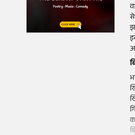
व
से
झ
इ
आ
ब
भ
ख
ख
ग
क
ब