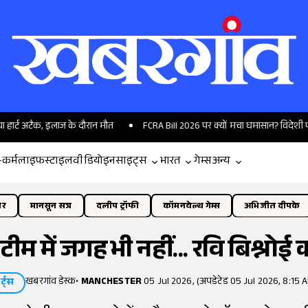
क, इलाज के दौरान मौत
FCRA Bill 2026 पर क्यों मचा घमासान? विदेशी फंडिंग के नए
-कर्म
लाइफस्टाइल
वीडियो
इनसाइट्स
भारत
गेम्स
अन्य
ोर
मानसून सत्र
दलीप ट्रॉफी
कॉमनवेल्थ गेम्स
अभिजीत दीपके
म में जगह भी नहीं... रवि बिश्नोई 
खबरगांव डेस्क
•
MANCHESTER
05 Jul 2026, (अपडेटेड 05 Jul 2026, 8:15 
र्ट्स