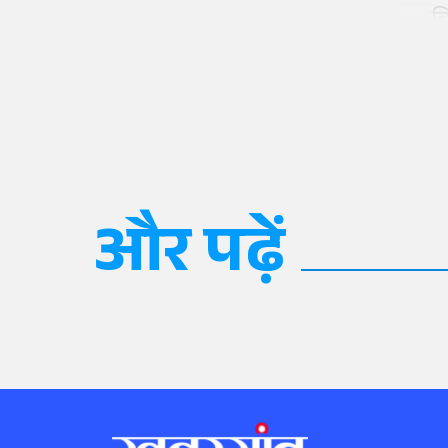
ब
और पढ़ें