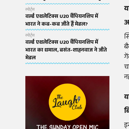
य
स्पोर्ट्स
वर्ल्ड एथलेटिक्स U20 चैंपियनशिप में
आ
भारत ने कब-कब जीते हैं मेडल?
स
स्पोर्ट्स
वर्ल्ड एथलेटिक्स U20 चैंपियनशिप में
ब
भारत का धमाल, बसंत-शाहनवाज ने जीते
ग
मेडल
च
नह
य
बि
इ