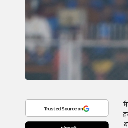
Add
as a
म
Trusted Source on
ह
थ