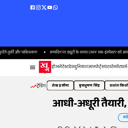
ी और पाकिस्तान?
जन्मदिन पर ड्यूटी के समय CRPF सब-इंस्पेक्टर को आया हार्ट अटै
होम
लेटेस्ट
देश
दुनिया
राज्य
स्पोर्ट्स
एंटरटेनमेंट
धर्म
ट्रेंडिंग:
शेख हसीना
बृजभूषण सिंह
प्रशांत किश
आधी-अधूरी तैयारी, टी
स्पो