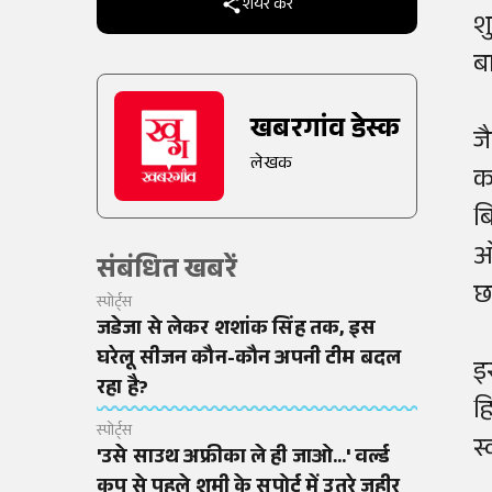
शेयर करें
श
ब
खबरगांव डेस्क
ज
लेखक
कप
ब
ओ
संबंधित खबरें
छ
स्पोर्ट्स
जडेजा से लेकर शशांक सिंह तक, इस
घरेलू सीजन कौन-कौन अपनी टीम बदल
इ
रहा है?
ह
स्पोर्ट्स
स
'उसे साउथ अफ्रीका ले ही जाओ...' वर्ल्ड
कप से पहले शमी के सपोर्ट में उतरे जहीर