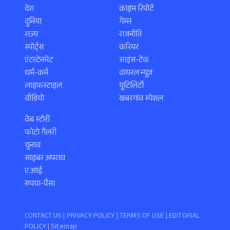
देश
क्राइम रिपोर्ट
दुनिया
गेम्स
राज्य
राजनीति
स्पोर्ट्स
करियर
एंटरटेनमेंट
साइंस-टेक
धर्म-कर्म
वायरल न्यूज़
लाइफस्टाइल
यूटिलिटी
वीडियो
खबरगांव स्पेशल
वेब स्टोरी
फोटो गैलरी
चुनाव
साइबर अपराध
ए.आई.
रुपया-पैसा
CONTACT US |
PRIVACY POLICY
|
TERMS OF USE
|
EDITORIAL
POLICY
| Sitemap