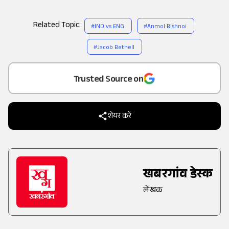
Related Topic:
#
IND vs ENG
#
Anmol Bishnoi
#
Jacob Bethell
Add
as a
Trusted Source on
शेयर करें
खबरगांव डेस्क
लेखक