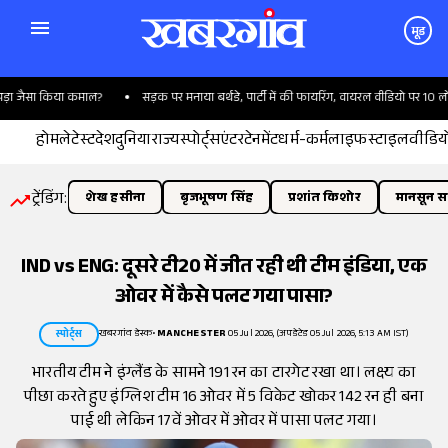
मूड
़ा जैसा किया कमाल?
सड़क पर मनाया बर्थडे, पार्टी में की फायरिंग, वायरल वीडियो पर 10 लोग गि
होम
लेटेस्ट
देश
दुनिया
राज्य
स्पोर्ट्स
एंटरटेनमेंट
धर्म-कर्म
लाइफस्टाइल
वीडिय
ट्रेंडिंग:
शेख हसीना
बृजभूषण सिंह
प्रशांत किशोर
मानसून सत
IND vs ENG: दूसरे टी20 में जीत रही थी टीम इंडिया, एक
ओवर में कैसे पलट गया पासा?
खबरगांव डेस्क
•
MANCHESTER
05 Jul 2026, (अपडेटेड 05 Jul 2026, 5:13 AM IST)
स्पोर्ट्स
भारतीय टीम ने इंग्लैंड के सामने 191 रन का टारगेट रखा था। लक्ष्य का
पीछा करते हुए इंग्लिश टीम 16 ओवर में 5 विकेट खोकर 142 रन ही बना
पाई थी लेकिन 17वें ओवर में ओवर में पासा पलट गया।