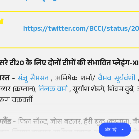
https://twitter.com/BCCI/status/
ूसरे टी20 के लिए दोनों टीमों की संभावित प्लेइंग-XI
ारत -
संजू सैमसन
, अभिषेक शर्मा/
वैभव सूर्यवंशी
य्यर (कप्तान),
तिलक वर्मा
, सूर्यांश शेडगे, शिवम दुबे,
रुण चक्रवर्ती
ग्लैंड -
फिल सॉल्ट, जोस बटलर, हैरी ब्रूक (कप्तान), 
और पढ़ें
ैक्स, लियाम डावसन, साकिब महमूद, आदिल रशीद, जोफ्