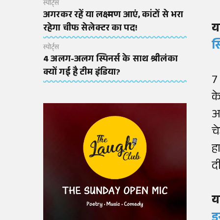
स्पोर्ट्स
अगरकर रहें या लक्ष्मण आएं, कांटों से भरा
य
रहेगा चीफ सेलेक्टर का पद!
स
स्पोर्ट्स
4 अलग-अलग स्पिनर्स के साथ श्रीलंका
क्यों गई है टीम इंडिया?
7
क
आ
च
ह
द
य
इ