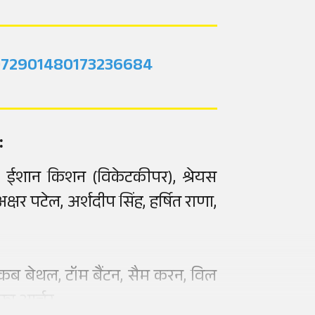
2072901480173236684
:
, ईशान किशन (विकेटकीपर), श्रेयस
 अक्षर पटेल, अर्शदीप सिंह, हर्षित राणा,
जैकब बेथल, टॉम बैंटन, सैम करन, विल
रा आर्चर