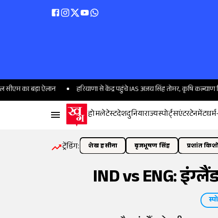
का बड़ा ऐलान
हरियाणा से केंद्र पहुंचे IAS अजय सिंह तोमर, कृषि कल्याण विभाग के 
होम
लेटेस्ट
देश
दुनिया
राज्य
स्पोर्ट्स
एंटरटेनमेंट
धर्म
ट्रेंडिंग:
शेख हसीना
बृजभूषण सिंह
प्रशांत किश
IND vs ENG: इंग्लैंड
स्पो