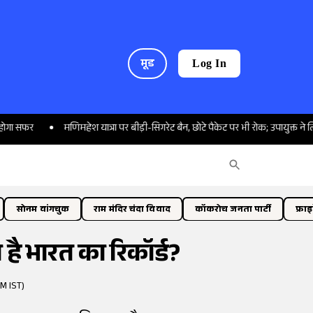
मूड
Log In
मणिमहेश यात्रा पर बीड़ी-सिगरेट बैन, छोटे पैकेट पर भी रोक; उपायुक्त ने लिया जायजा
सोनम वांगचुक
राम मंदिर चंदा विवाद
कॉकरोच जनता पार्टी
फ्रा
ा है भारत का रिकॉर्ड?
AM IST)