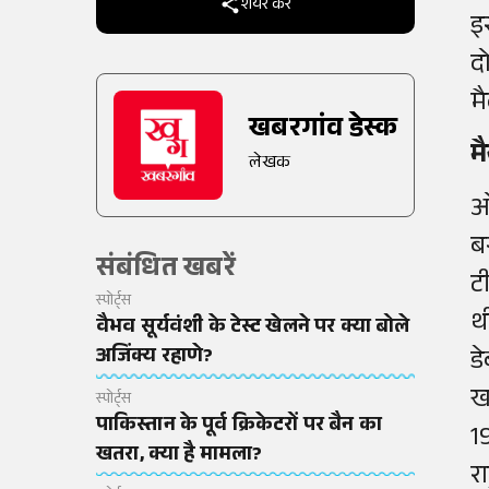
शेयर करें
इ
द
म
खबरगांव डेस्क
म
लेखक
ओल
ब
संबंधित खबरें
टी
स्पोर्ट्स
थ
वैभव सूर्यवंशी के टेस्ट खेलने पर क्या बोले
अजिंक्य रहाणे?
ड
ख
स्पोर्ट्स
पाकिस्तान के पूर्व क्रिकेटरों पर बैन का
1
खतरा, क्या है मामला?
र