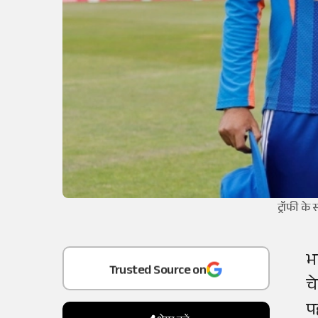
ट्रॉफी के
Add
as a
भ
Trusted Source on
च
प