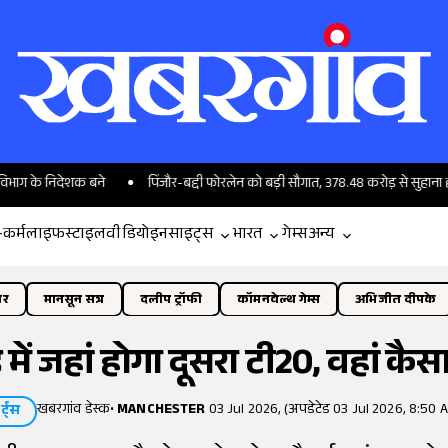
निदेशक बने
पिंजौर-बद्दी फोरलेन को बड़ी सौगात, 378.48 करोड़ से सुहाना होगा सफर
-कर्म
लाइफस्टाइल
वीडियो
इनसाइट्स
भारत
गेम्स
अन्य
ोर
मानसून सत्र
दलीप ट्रॉफी
कॉमनवेल्थ गेम्स
अभिजीत दीपके
 में जहां होगा दूसरा टी20, वहां कैस
खबरगांव डेस्क
•
MANCHESTER
03 Jul 2026, (अपडेटेड 03 Jul 2026, 8:50 
र्ट्स